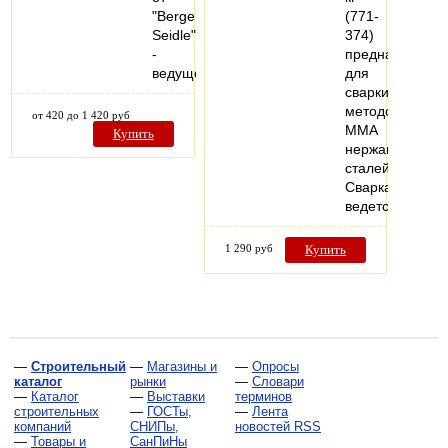
"Berger-
(771-
Seidle"
374)
-
предназначен
ведущего…
для
сварки
методом
от 420 до 1 420 руб
MMA
Купить
нержавеющих
сталей.
Сварка
ведется…
1 290 руб
Купить
—
Строительный
—
Магазины и
—
Опросы
каталог
рынки
—
Словари
—
Каталог
—
Выставки
терминов
строительных
—
ГОСТы,
—
Лента
компаний
СНИПы,
новостей RSS
—
Товары и
СанПиНы