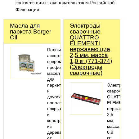
соответствии с законодательством Российской
Федерации.
Масла для
Электроды
паркета Berger
сварочные
Oil
QUATTRO
ELEMENTI
нержавеющие,
Полный
2,5 мм, масса
ассортимент
1,0 кг (771-374)
современных
(Электроды
профессиональных
сварочные)
масел
для
паркета
Электроды
и
сварочные
других
QUATTRO
напольных
ELEMENTI
покрытий
нержавеющие,
и
2,5
конструкций
мм,
из
масса
дерева
0,9
от
кг