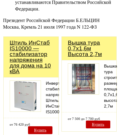
устанавливаются Правительством Российской
Федерации.
Президент Российской Федерации Б.ЕЛЬЦИН
Москва, Кремль 21 июля 1997 года N 122-ФЗ
Штиль ИнСтаб
Вышка тура
IS10000 —
0,7х1,6м
стабилизатор
Высота 2,7м
напряжения
для дома на 10
Вышка
кВА
тура
строительная
Инвертоный
размер
стабилизатор
площадки
напряжения
0,7х1,6м,
Штиль
высота
ИнСтаб
2,7м
IS10000
от 7 500 до 7 700 руб
Купить
от 76 420 руб
Купить