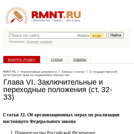
строительство
ремонт
дом и дача
Искать
везде
Например,
бурение скважин
ВЫБРАТЬ РАЗДЕЛ
СТАТЬИ
ТОВАРЫ
КАТАЛОГ КОМПАНИЙ
RMNT.RU
/
Нормативные документы
/
Законы о жилье
/
О государственной
регистрации прав на недвижимое имущество
Глава VI. Заключительные и
переходные положения (ст. 32-
33)
Статья 32. Об организационных мерах по реализации
настоящего Федерального закона
Правительство Российской Федерации: