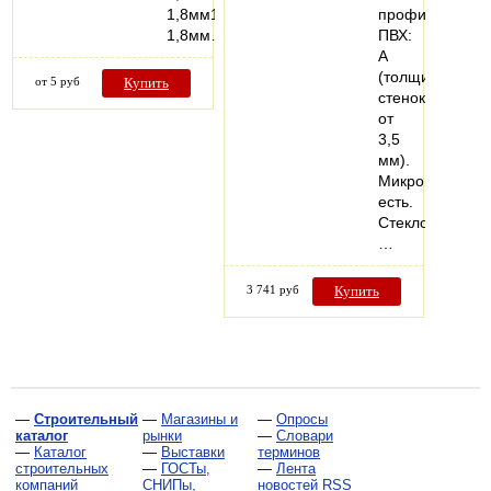
1,8мм1,2-
профиля
1,8мм…
ПВХ:
А
(толщина
от 5 руб
Купить
стенок
от
3,5
мм).
Микропроветри
есть.
Стеклопакеты:
…
3 741 руб
Купить
—
Строительный
—
Магазины и
—
Опросы
каталог
рынки
—
Словари
—
Каталог
—
Выставки
терминов
строительных
—
ГОСТы,
—
Лента
компаний
СНИПы,
новостей RSS