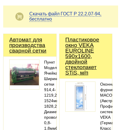
Скачать файл ГОСТ Р 22.2.07-94,
бесплатно
Автомат для
Пластиковое
производства
окно VEKA
сварной сетки
EUROLINE
590х1600,
двойной
Пункт
стеклопакет
МодельЛМ-4Х1ЛМ-5Х1ЛМ-6Х1
STiS, м/п
Ячейка1’’-4’’(25.4мм,50.8мм,76.2мм,101.6мм
Ширина
сетки
Оконная
914,4-
фурнитура
1219,2мм914,4-
MACO
1524мм1219,2-
(Австрия).
1828,2мм
Профильная
Диаметр
система:
проволоки
VEKA
0,8-
(Германия).
1,8мм0,8-
Класс