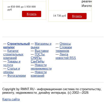
реагентов.
Изготовленна
от 850 000 до 1 950 000
руб
Купить
14 730 руб
Купить
—
Строительный
—
Магазины и
—
Опросы
каталог
рынки
—
Словари
—
Каталог
—
Выставки
терминов
строительных
—
ГОСТы,
—
Лента
компаний
СНИПы,
новостей RSS
—
Товары и
СанПиНы
услуги
—
Новости
—
Статьи и
недвижимости
обзоры
—
Новости
—
Фотогалереи
компаний
Copyright by RMNT.RU - информационная система по
строительству,
ремонту, недвижимости, дизайну интерьера
. (c) 2002—2026
Карта сайта