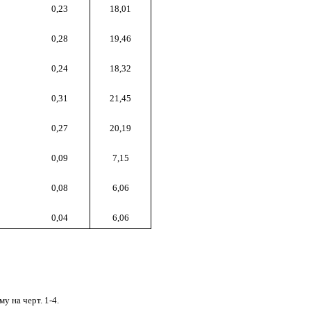
0,23
18,01
0,28
19,46
0,24
18,32
0,31
21,45
0,27
20,19
0,09
7,15
0,08
6,06
0,04
6,06
у на черт. 1-4.