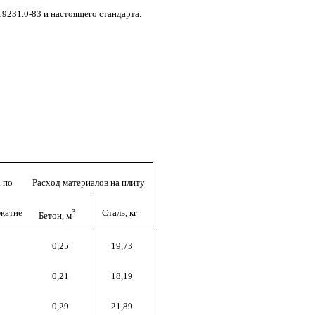
9231.0-83 и настоящего стандарта.
 по
Расход материалов на плиту
жатие
3
Сталь, кг
Бетон, м
0,25
19,73
0,21
18,19
0,29
21,89