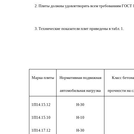
2. Плиты должны удовлетворять всем требованиям ГОСТ 1
3. Технические показатели плит приведены в табл. 1.
Марка плиты
Нормативная подвижная
Класс бетона
автомобильная нагрузка
прочности на с
1П14.15.12
Н-30
1П14.15.10
Н-10
1П14.17.12
Н-30