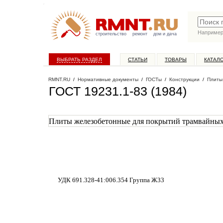
Наприме
строительство
ремонт
дом и дача
ВЫБРАТЬ РАЗДЕЛ
СТАТЬИ
ТОВАРЫ
КАТАЛ
RMNT.RU
/
Нормативные документы
/
ГОСТы
/
Конструкции
/
Плиты
ГОСТ 19231.1-83 (1984)
Плиты железобетонные для покрытий трамвайных 
УДК 691.328-41:006.354 Группа Ж33