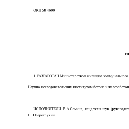
ОКП 58 4600
И
1. РАЗРАБОТАН Министерством жилищно-коммунального
Научно-исследовательским институтом бетона и железобет
ИСПОЛНИТЕЛИ В.А.Семина, канд.техн.наук (руководитель
Н.Н.Перетрухин