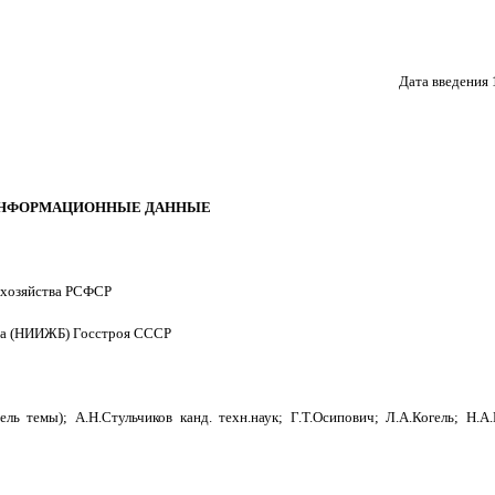
Дата введения 
НФОРМАЦИОННЫЕ ДАННЫЕ
 хозяйства РСФСР
она (НИИЖБ) Госстроя СССР
 темы); А.Н.Стульчиков канд. техн.наук; Г.Т.Осипович; Л.А.Когель; Н.А.