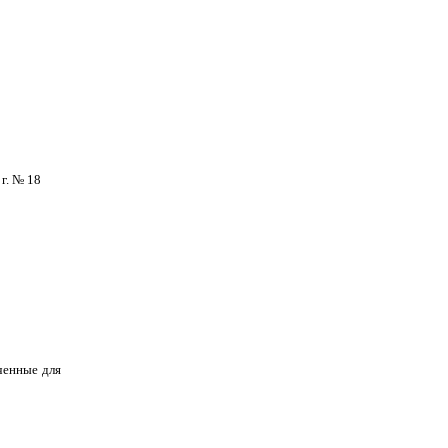
г. № 18
ченные для