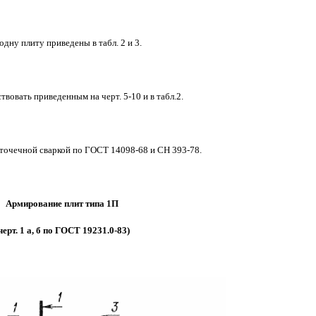
дну плиту приведены в табл. 2 и 3.
вовать приведенным на черт. 5-10 и в табл.2.
 точечной сваркой по ГОСТ 14098-68 и СН 393-78.
Армирование плит типа 1П
черт. 1 а, б по ГОСТ 19231.0-83)