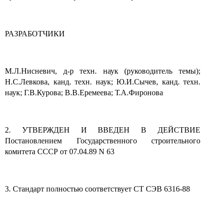
РАЗРАБОТЧИКИ
М.Л.Нисневич, д-р техн. наук (руководитель темы);
Н.С.Левкова, канд. техн. наук; Ю.И.Сычев, канд. техн.
наук; Г.В.Курова; В.В.Еремеева; Т.А.Фиронова
2. УТВЕРЖДЕН И ВВЕДЕН В ДЕЙСТВИЕ
Постановлением Государственного строительного
комитета СССР от 07.04.89 N 63
3. Стандарт полностью соответствует СТ СЭВ 6316-88