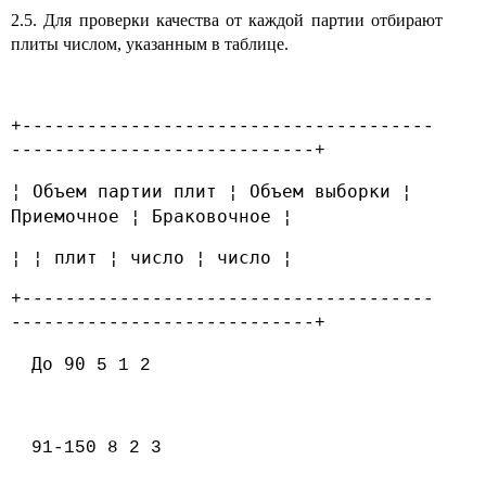
2.5. Для проверки качества от каждой партии отбирают
плиты числом, указанным в таблице.
+--------------------------------------
----------------------------+
Объем партии плит ¦ Объем выборки ¦
¦
Приемочное ¦ Браковочное ¦
¦ ¦ плит ¦ число ¦ число ¦
+--------------------------------------
----------------------------+
До 90
5 1 2
91-150 8 2 3