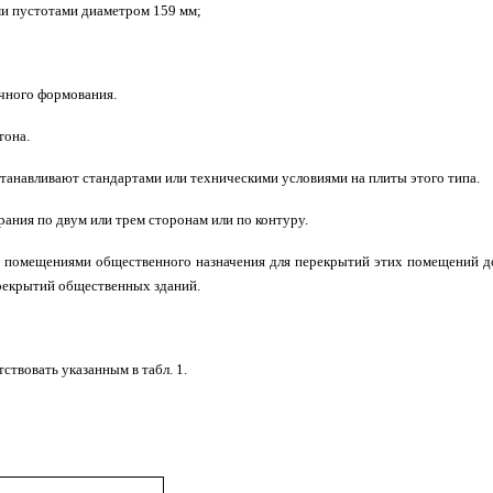
ми пустотами диаметром 159 мм;
чного формования.
тона.
танавливают стандартами или техническими условиями на плиты этого типа.
рания по двум или трем сторонам или по контуру.
и помещениями общественного назначения для перекрытий этих помещений д
ерекрытий общественных зданий.
твовать указанным в табл. 1.