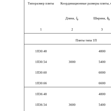
Типоразмер плиты
Координационные размеры плиты, 
Длина,
Ширина,
1
2
3
Плиты типа 1П
1П30.48
4800
1П30.54
3000
5400
1П30.60
6000
1П30.66
6600
1П36.48
4800
1П36.54
3600
5400