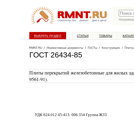
Наприме
строительство
ремонт
дом и дача
ВЫБРАТЬ РАЗДЕЛ
СТАТЬИ
ТОВАРЫ
КАТАЛ
RMNT.RU
/
Нормативные документы
/
ГОСТы
/
Конструкции
/
Плиты
ГОСТ 26434-85
Плиты перекрытий железобетонные для жилых зда
9561-91).
УДК 624.012.45-413
:
006.354 Группа Ж33