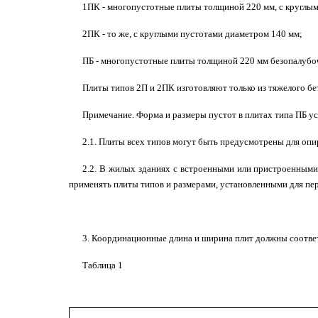
1ПК - многопустотные плиты толщиной 220 мм, с круглы
2ПК - то же, с круглыми пустотами диаметром 140 мм;
ПБ - многопустотные плиты толщиной 220 мм безопалубо
Плиты типов 2П и 2ПК изготовляют только из тяжелого бе
Примечание. Форма и размеры пустот в плитах типа ПБ ус
2.1. Плиты всех типов могут быть предусмотрены для опи
2.2. В жилых зданиях с встроенными или пристроенным
применять плиты типов и размерами, установленными для п
3. Координационные длина и ширина плит должны соответс
Таблица 1