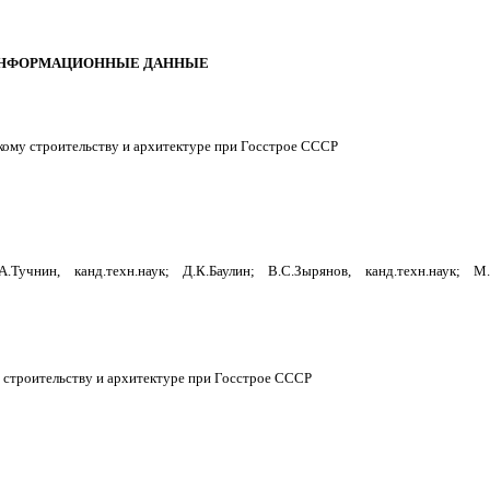
НФОРМАЦИОННЫЕ ДАННЫЕ
ому строительству и архитектуре при Госстрое СССР
.Тучнин, канд.техн.наук; Д.К.Баулин; В.С.Зырянов, канд.техн.наук; М.
строительству и архитектуре при Госстрое СССР