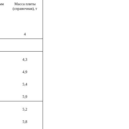
мм
Масса плиты
(справочная), т
4
4,3
4,9
5,4
5,9
5,2
5,8