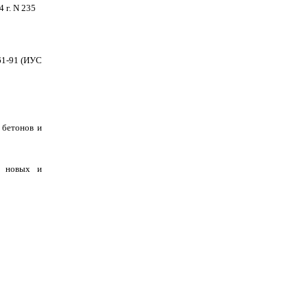
 г. N 235
61-91 (ИУС
 бетонов и
х новых и