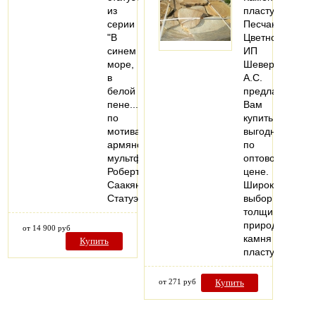
из
пластушка
серии
Песчаник
"В
Цветной
синем
ИП
море,
Шеверев
в
А.С.
белой
предлагает
пене..."
Вам
по
купить
мотивам
выгодно
армянского
по
мультфильма
оптовой
Роберта
цене.
Саакянца.
Широкий
Статуэтка…
выбор
толщины
природного
от 14 900 руб
камня
Купить
пластушки…
от 271 руб
Купить