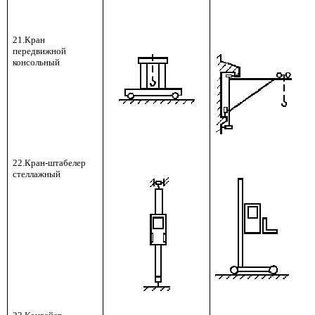
21.Кран
передвижной
консольный
22.Кран-штабелер
стеллажный