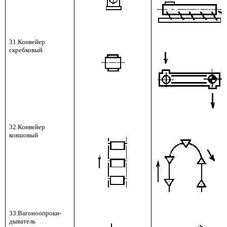
31.Конвейер
скребковый
32.Конвейер
ковшовый
33.Вагоноопроки-
дыватель