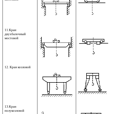
11.Кран
двухбалочный
мостовой
12. Кран козловой
13.Кран
полукозловой