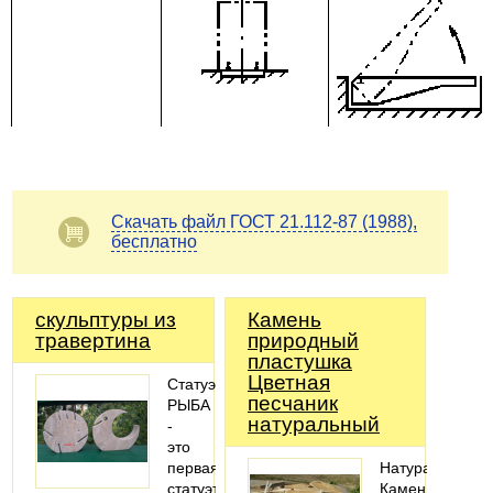
Скачать файл ГОСТ 21.112-87 (1988),
бесплатно
скульптуры из
Камень
травертина
природный
пластушка
Цветная
Статуэтка
песчаник
РЫБА
натуральный
-
это
первая
Натуральный
статуэтка
Камень