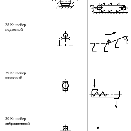
28.Конвейер
подвесной
29.Конвейер
шноковый
30.Конвейер
вибрационный