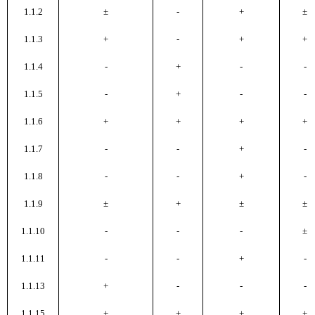
1.1.2
±
-
+
±
1.1.3
+
-
+
+
1.1.4
-
+
-
-
1.1.5
-
+
-
-
1.1.6
+
+
+
+
1.1.7
-
-
+
-
1.1.8
-
-
+
-
1.1.9
±
+
±
±
1.1.10
-
-
-
±
1.1.11
-
-
+
-
1.1.13
+
-
-
-
1.1.15
+
+
+
+