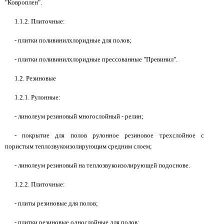
"Ковроплен".
1.1.2. Плиточные:
- плитки поливинилхлоридные для полов;
- плитки поливинилхлоридные прессованные "Превинил".
1.2. Резиновые
1.2.1. Рулонные:
- линолеум резиновый многослойный - релин;
- покрытие для полов рулонное резиновое трехслойное с
пористым теплозвукоизолирующим средним слоем;
- линолеум резиновый на теплозвукоизолирующей подоснове.
1.2.2. Плиточные:
- плиты резиновые для полов;
- плитки резиновые однослойные для полов;