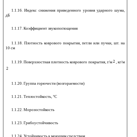
1.1.16. Индекс снижения приведенного уровня ударного шума,
дБ
1.1.17. Коэффициент звукопоглощения
1.1.18. Плотность коврового покрытия, петли или пучки, шт. на
10 см
1.1.19. Поверхностная плотность коврового покрытия, г/м
, кг/м
1.1.20. Группа горючести (возгораемости)
-
1.1.21. Теплостойкость, °С
-
1.1.22. Морозостойкость
-
1.1.23. Грибоустойчивость
-
1.1.24. Устойчивость к моющим средствам
-