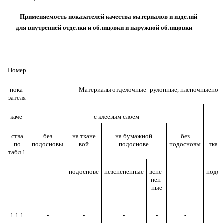
Применяемость показателей качества материалов и изделий
для внутренней отделки и облицовки и наружной облицовки
Номер
пока-
Материалы отделочные -рулонные, пленочныепол
зателя
каче-
с клеевым слоем
ства
без
на ткане
на бумажной
без
н
по
подосновы
вой
подоснове
подосновы
ткан
табл.1
подоснове
невспененные
вспе-
подос
нен-
ные
1.1.1
-
-
-
-
-
-