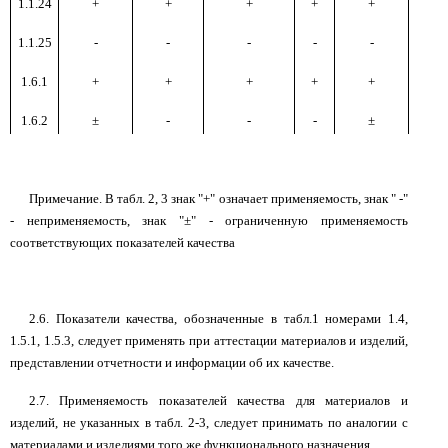
1.1.24
+
+
+
+
+
+
1.1.25
-
-
-
-
-
-
1.6.1
+
+
+
+
+
+
1.6.2
±
-
-
-
±
-
Примечание. В табл. 2, 3 знак "+" означает применяемость, знак " -"
- неприменяемость, знак "±" - ограниченную применяемость
соответствующих показателей качества
2.6. Показатели качества, обозначенные в табл.1 номерами 1.4,
1.5.1, 1.5.3, следует применять при аттестации материалов и изделий,
представлении отчетности и информации об их качестве.
2.7. Применяемость показателей качества для материалов и
изделий, не указанных в табл. 2-3, следует принимать по аналогии с
материалами и изделиями того же функционального назначения.