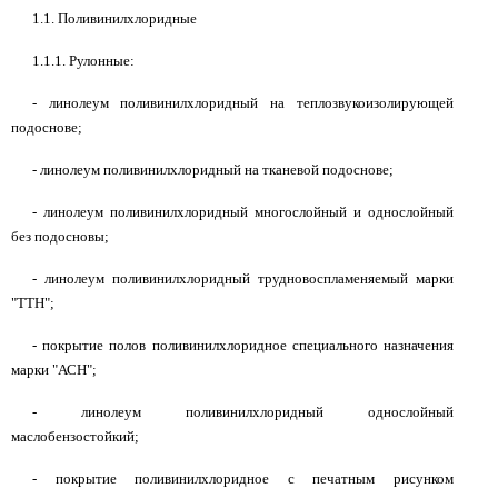
1.1. Поливинилхлоридные
1.1.1. Рулонные:
- линолеум поливинилхлоридный на теплозвукоизолирующей
подоснове;
- линолеум поливинилхлоридный на тканевой подоснове;
- линолеум поливинилхлоридный многослойный и однослойный
без подосновы;
- линолеум поливинилхлоридный трудновоспламеняемый марки
"ТТН";
- покрытие полов поливинилхлоридное специального назначения
марки "АСН";
- линолеум поливинилхлоридный однослойный
маслобензостойкий;
- покрытие поливинилхлоридное с печатным рисунком