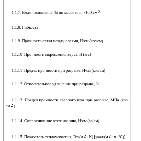
1.1.7. Водопоглощение, % по массе или г/100 см
1.1.8. Гибкость
-
1.1.9. Прочность связи между слоями, Н/см (кгс/см)
1.1.10. Прочность закрепления ворса, Н (кгс)
1.1.11. Предел прочности при разрыве, Н/см (кгс/см)
1.1.12. Относительное удлинение при разрыве, %
1.1.13. Предел прочности сварного шва при разрыве, МПа (кгс/
см
)
1.1.14. Сопротивление отслаиванию, Н/см (гс/см)
1.1.15. Показатель теплоусвоения, Вт/(м
· К) [ккал/(м
· ч ·°С)]