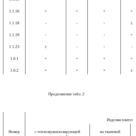
1.1.16
+
+
+
+
1.1.18
-
-
-
±
1.1.19
-
-
-
+
1.1.23
±
-
-
-
1.6.1
+
+
+
+
1.6.2
+
+
+
±
Продолжение табл. 2
Изделия плиточн
Номер
с теплозвукоизолирующей
на тканевой