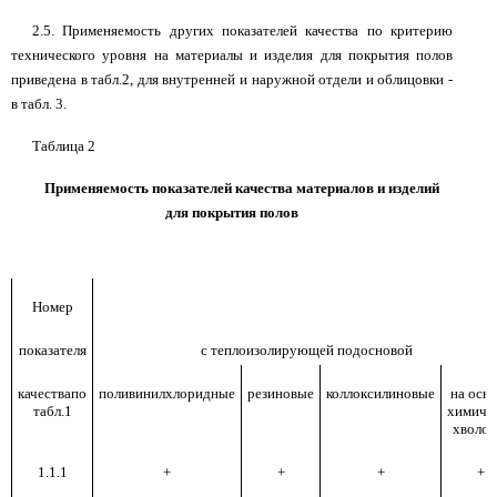
2.5. Применяемость других показателей качества по критерию
технического уровня на материалы и изделия для покрытия полов
приведена в табл.2, для внутренней и наружной отдели и облицовки -
в табл. 3.
Таблица 2
Применяемость показателей качества материалов и изделий
для покрытия полов
Номер
показателя
с теплоизолирующей подосновой
качествапо
поливинилхлоридные
резиновые
коллоксилиновые
на осн
табл.1
химиче
хволок
1.1.1
+
+
+
+