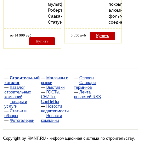
мультфильма
покрытую
Роберта
алюминиевой
Саакянца.
фольгой,
Статуэтка…
соединённой…
от 14 900 руб
5 530 руб
Купить
Купить
—
Строительный
—
Магазины и
—
Опросы
каталог
рынки
—
Словари
—
Каталог
—
Выставки
терминов
строительных
—
ГОСТы,
—
Лента
компаний
СНИПы,
новостей RSS
—
Товары и
СанПиНы
услуги
—
Новости
—
Статьи и
недвижимости
обзоры
—
Новости
—
Фотогалереи
компаний
Copyright by RMNT.RU - информационная система по
строительству,