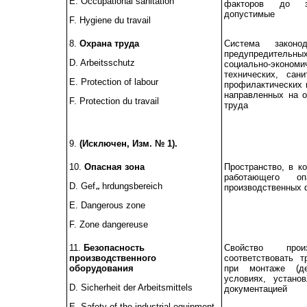
Е.
Occupational sanitation
факторов до з
допустимые
F. Hygiene du travail
8.
Охрана труда
Система законо
предупредител
D. Arbeitsschutz
социально-эконо
технических, сани
Е.
Protection of labour
профилактических 
направленных на о
F. Protection du travail
труда
9.
(Исключен, Изм. № 1).
10.
Опасная зона
Пространство, в к
работающего о
D. Gef
hrdungsbereich
„
производственных 
Е.
Dangerous zone
F. Zone dangereuse
11.
Безопасность
Свойство произ
производственного
соответствовать т
оборудования
при монтаже (д
условиях, установ
D. Sicherheit der Arbeitsmittels
документацией
Е.
Safety of the industrial equipment