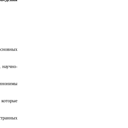
основных
 научно-
инонимы
 которые
странных