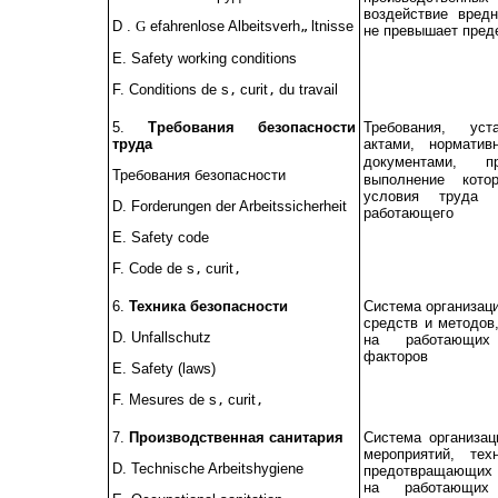
воздействие вред
D
.
G
efahrenlose Albeitsverh
ltnisse
„
не превышает пред
Е.
Safety working conditions
F. Conditions de s
curit
du travail
‚
‚
5.
Требования безопасности
Требования, уст
труда
актами,
норматив
документами,
п
Требования безопасности
выполнение кото
условия труда 
D. Forderungen der Arbeitssicherheit
работающего
Е.
Safety code
F. Code de s
curit
‚
‚
6.
Техника безопасности
Система организац
средств и методов
D. Unfallschutz
на работающих 
факторов
Е.
Safety (laws)
F. Mesures de s
curit
‚
‚
7.
Производственная санитария
Система организац
мероприятий, тех
D. Technische Arbeitshygiene
предотвращающих 
на работающих 