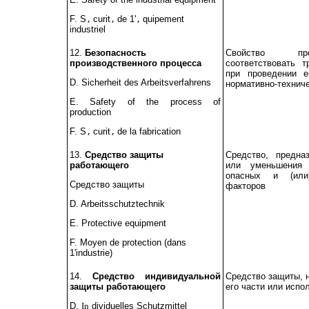
F. S
curit
de 1'
quipement
‚
‚
‚
industriel
12.
Безопасность
Свойство прои
производственного процесса
соответствовать т
при проведении е
D. Sicherheit des Arbeitsverfahrens
нормативно-технич
Е.
Safety of the process of
production
F. S
curit
de la fabrication
‚
‚
13.
Средство защиты
Средство, предна
работающего
или уменьшения 
опасных и (или
Средство защиты
факторов
D. Arbeitsschutztechnik
Е.
Protective equipment
F. Moyen de protection (dans
1'industrie)
14.
Средство индивидуальной
Средство защиты, 
защиты работающего
его части или испо
D.
In
dividuelles Schutzmittel