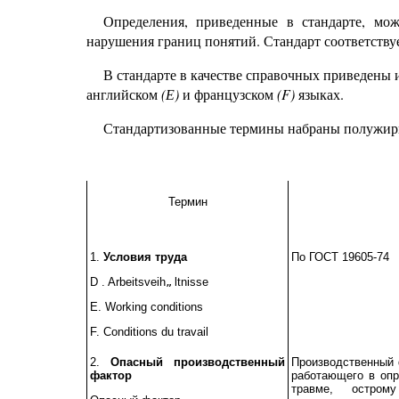
Определения, приведенные в стандарте, мож
нарушения границ понятий. Стандарт соответств
В стандарте в качестве справочных приведены
английском
(Е)
и французском
(F)
языках.
Стандартизованные термины набраны полужир
Термин
1.
Условия труда
По ГОСТ 19605-74
D
.
Arbeitsveih
ltnisse
„
Е.
Working conditions
F. Conditions du travail
2.
Опасный производственный
Производственный 
фактор
работающего в опр
травме, остром