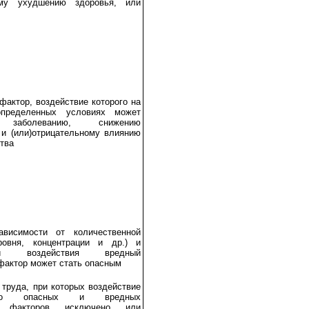
ому ухудшению здоровья, или
фактор, воздействие которого на
пределенных условиях может
заболеванию, снижению
 и (или)отрицательному влиянию
тва
висимости от количественной
уровня, концентрации и др.) и
ости воздействия вредный
фактор может стать опасным
 труда, при которых воздействие
его опасных и вредных
ых факторов исключено или