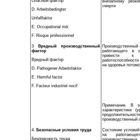
Опасный фактор
внезапному резк
смерти
D. Arbeitsbedingter
Unfallfaktor
Е.
Occupational risk
F. Risque professionnel
3
Вредный производственный
Производственный 
фактор
работающего в о
привести к 
Вредный фактор
работоспособности
на здоровье потомс
D. Pathogener Arbeitsfaktor
Е.
Harmful factor
F. Facteur industriel nocif
Примечание. В за
характеристики (
продолжительн
производственный 
4.
Безопасные условия труда
Состояние условий
на работающ
Безопасность труда
производственн