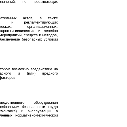
начений, не превышающих
дательных актов, а также
ьных и регламентирующих
мических, организационных,
тарно-гигиенических и лечебно
мероприятий, средств и методов,
беспечение безопасных условий
отором возможно воздействие на
пасного и (или) вредного
факторов
водственного оборудования
ребованиям безопасности труда
емонтаже) и эксплуатации в
ленных нормативно-технической