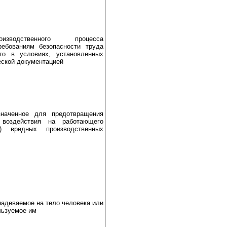
зводственного процесса
ребованиям безопасности труда
го в условиях, установленных
еской документацией
значенное для предотвращения
воздействия на работающего
) вредных производственных
надеваемое на тело человека или
льзуемое им