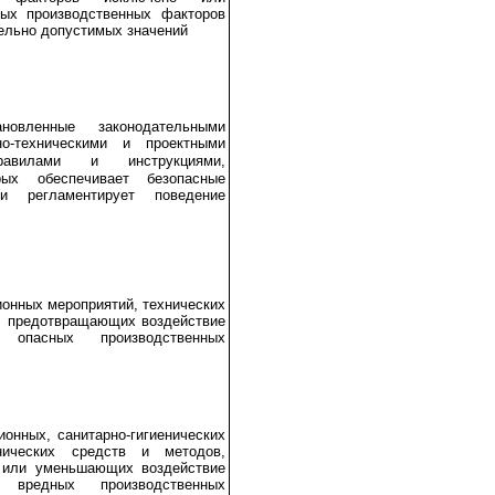
ных производственных факторов
ельно допустимых значений
ановленные законодательными
но-техническими и проектными
равилами и инструкциями,
рых обеспечивает безопасные
и регламентирует поведение
ионных мероприятий, технических
, предотвращающих воздействие
опасных производственных
ионных, санитарно-гигиенических
нических средств и методов,
или уменьшающих воздействие
вредных производственных