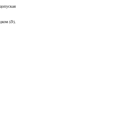
допуская
ецком
(D),