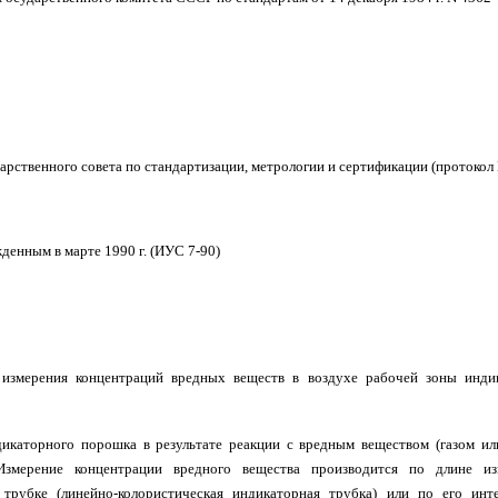
рственного совета по стандартизации, метрологии и сертификации (протокол 
денным в марте 1990 г. (ИУС 7-90)
 измерения концентраций вредных веществ в воздухе рабочей зоны инд
икаторного порошка в результате реакции с вредным веществом (газом ил
Измерение концентрации вредного вещества производится по длине из
трубке (линейно-колористическая индикаторная трубка) или по его инт