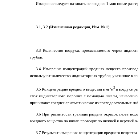
Измерение следует начинать не позднее 1 мин после разге
3.1, 3.2
(Измененная редакция, Изм. № 1).
3.3 Количество воздуха, просасываемого через индика
трубки.
3.4 Измерение концентраций вредных веществ произво
используют количество индикаторных трубок, указанное в 
3
3.5 Концентрацию вредного вещества в мг/м
в воздухе р
слоя индикаторного порошка с помощью шкалы, нанесенной 
принимают среднее арифметическое из последовательных набл
3.6 При размытости границы раздела окрасок слоев исх
вредного вещества по шкале проводят по нижней и верхней ч
3.7 Результат измерения концентрации вредного веществ