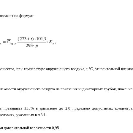
исляют по формуле
 вещества, при температуре окружающего воздуха,
t
°С, относительной влажн
лажности окружающего воздуха на показания индикаторных трубок, значение
а превышать ±35% в диапазоне до 2,0 предельно допустимых концентра
ловиях, указанных в п.3.1.
ри доверительной вероятности 0,95.