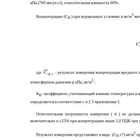
кПа (760 мм рт.ст), относительная влажность 60%.
3
Концентрацию (С
) при нормальных условиях в мг/м
выч
Н
где
- результат измерения концентрации вредного
3
атмосферном давлении
p
кПа, мг/м
;
K
- коэффициент, учитывающий влияние температуры и в
B
определяется в соответствии с п.2.5 приложения 3.
Относительная погрешность измерения
(
d
)
не должн
включительно и ±25% при концентрациях выше 2,0 ПДК при ус
3
Результат измерения представляют в виде:
(C
±?
)
мг/м
п
H