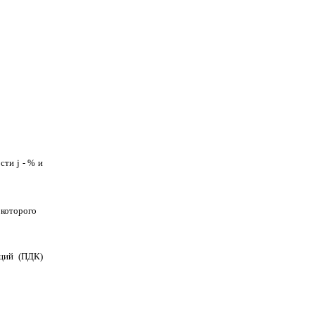
ости
j
- % и
 которого
ций (ПДК)