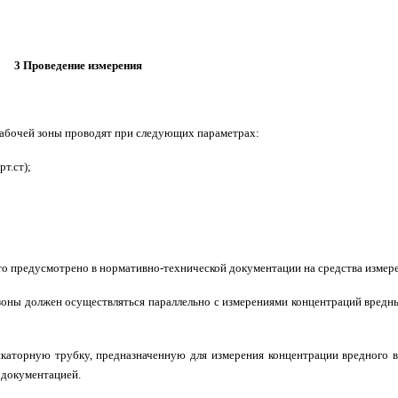
3 Проведение измерения
рабочей зоны проводят при следующих параметрах:
т.ст);
то предусмотрено в нормативно-технической документации на средства измер
зоны должен осуществляться параллельно с измерениями концентраций вредн
каторную трубку, предназначенную для измерения концентрации вредного в
 документацией.