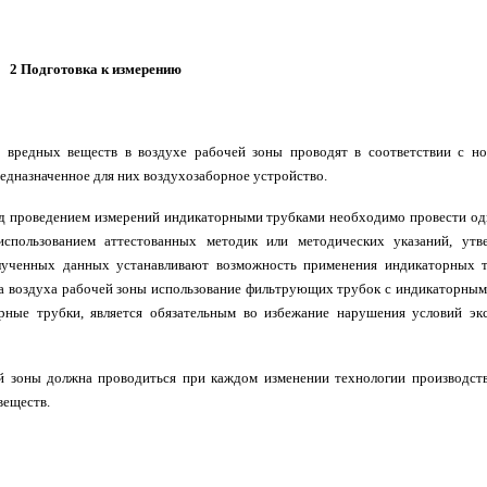
2 Подготовка к измерению
 вредных веществ в воздухе рабочей зоны проводят в соответствии с н
едназначенное для них воздухозаборное устройство.
ед проведением измерений индикаторными трубками необходимо провести о
использованием аттестованных методик или методических указаний, ут
лученных данных устанавливают возможность применения индикаторных 
ва воздуха рабочей зоны использование фильтрующих трубок с индикаторными
ные трубки, является обязательным во избежание нарушения условий эк
ей зоны должна проводиться при каждом изменении технологии производств
веществ.