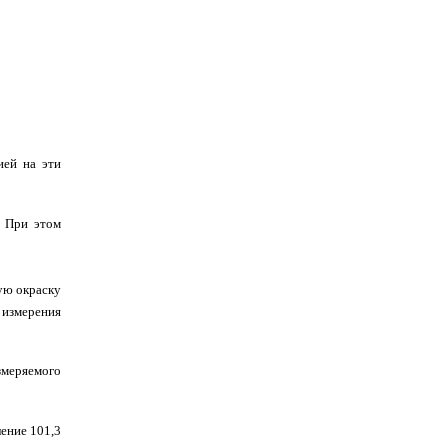
ией на эти
. При этом
ую окраску
 измерения
змеряемого
ление 101,3