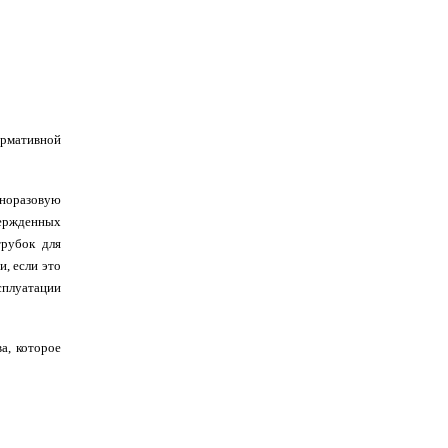
ормативной
дноразовую
вержденных
трубок для
, если это
сплуатации
а, которое