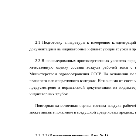
2.1 Подготовку аппаратуры к измерению концентраций
документацией на индикаторные и фильтрующие трубки и пр
2.2 В неисследованных производственных условиях пер
качественную оценку состава воздуха рабочей зоны с 
Министерством здравоохранения СССР. На основании по
планового или оперативного контроля. Независимо от соста
предусмотрено в нормативной документации на индикатор
индикаторных трубок.
Повторная качественная оценка состава воздуха рабоч
может вызвать появление в воздушной среде новых вредных 
2.1, 2.2
(Измененная редакция, Изм. № 1).