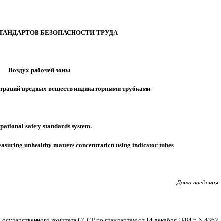
ТАНДАРТОВ БЕЗОПАСНОСТИ ТРУДА
Воздух рабочей зоны
траций вредных веществ
индикаторными трубками
pational safety standards system.
easuring
unhealthy matters concentration using indicator tubes
Дата введения 
арственного комитета СССР по стандартам от 14 декабря 1984 г. N 4362