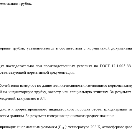
рметизации трубок.
торные трубки, устанавливается в соответствии с нормативной документац
дят последовательно при производственных условиях по ГОСТ 12.1.005-88
соответствующей нормативной документации.
абочей зоны измеряют по длине или интенсивности изменившего первоначальн
на индикаторную трубку, кассету или специальную этикетку. За результат
юдений, как указано в 3.4.
одного и прореагированного индикаторного порошка отсчет концентрации и
астям границы. За результат измерения принимают среднее значение.
а приводят к нормальным условиям (С
): температура 293 К, атмосферное дав
Н