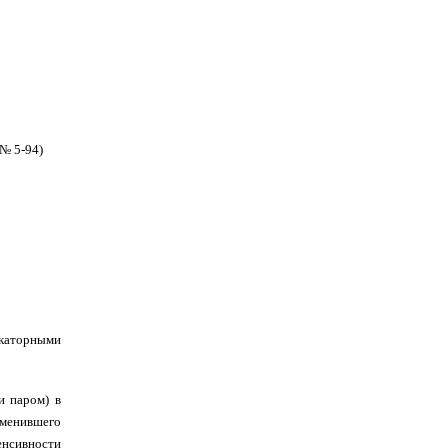
№ 5-94)
икаторными
и паром) в
менившего
енсивности