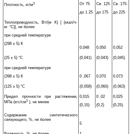
3
От
75
Св.
125
Св
. 175
Плотность, кг/м
до
1
2
5
до
175
до
225
Теплопроводность, Вт/(м
·
К)
[
(ккал/ч
·
м
·
°С)], не более:
при средней температуре
(298 ± 5) К
0,048
0,050
0,052
(25 ± 5) °С
(0,041)
(0,043)
(0,045)
при средней температуре
(398 ± 5)
К
0
,
067
0,070
0,073
(125 ± 5) °С
(0,058)
(0,060)
(0,063)
Предел прочности при растяжении,
0,015
0
,
02
0,025
2
МПа (кгс/см
), не менее
(0,15)
(0,2)
(0,25)
Содержание синтетического
связующего, %, не более
5
Влажность, %, не более
1