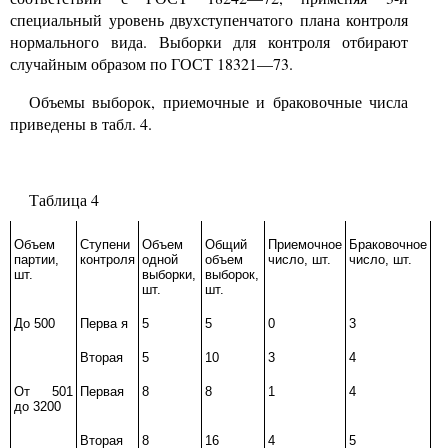
специальный уровень двухступенчатого плана контроля
нормального вида. Выборки для контроля отбирают
случайным образом по ГОСТ
18321—73.
Объемы выборок, приемочные и браковочные числа
приведены в табл.
4.
Таблица
4
Объем
Ступени
Объем
Общий
Приемочное
Браковочное
партии,
контроля
одной
объем
число, шт.
число, шт.
шт.
выборки,
выборок,
шт.
шт.
До
500
Перва
я
5
5
0
3
Вторая
5
10
3
4
От
501
Первая
8
8
1
4
до
3200
Вторая
8
16
4
5