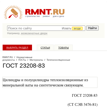
строительство
ремонт
дом и дача
Искать
везде
Например,
межкомнатные двери
ВЫБРАТЬ РАЗДЕЛ
СТАТЬИ
ТОВАРЫ
КАТАЛОГ КОМПАНИЙ
RMNT.RU
/
Нормативные
документы
/
ГОСТы
/
Материалы
/
Теплоизоляционные
ГОСТ 23208-83
Цилиндры и полуцилиндры теплоизоляционные из
минеральной ваты на синтетическом связующем.
ГОСТ
23208-83
(СТ СЭВ
3476-81)