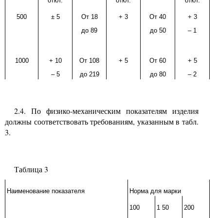
откл.
откл.
откл.
500
±
5
От
18
+
3
От
40
+
3
до
89
до
50
–
1
1000
+
10
От
108
+
5
От
60
+
5
–
5
до
219
до
80
–
2
2.4. По физико-механическим показателям изделия
должны соответствовать требованиям, указанным в табл.
3.
Таблица
3
Наименование показателя
Норма для марки
100
1
5
0
200