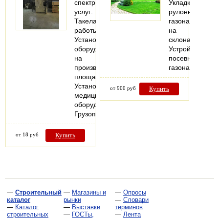
спектр
Укладка
услуг:
рулонного
Такелажные
газона
работы;
на
Установка
склонах
оборудования
Устройство
на
посевного
производственных
газона
площадях;
Установка
от 900 руб
Купить
медицинского
оборудования;
Грузоподъемные…
от 18 руб
Купить
—
Строительный
—
Магазины и
—
Опросы
каталог
рынки
—
Словари
—
Каталог
—
Выставки
терминов
строительных
—
ГОСТы,
—
Лента