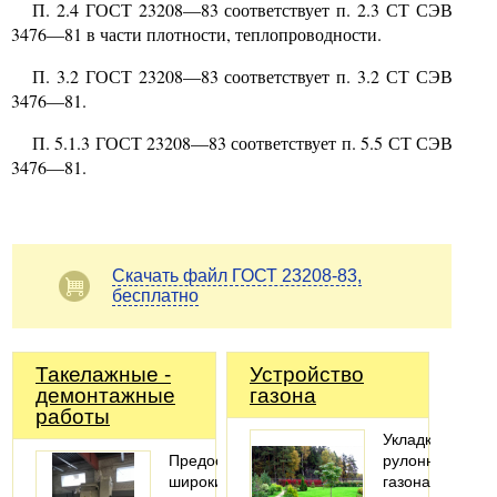
П.
2.4
ГОСТ
23208—83
соответствует п.
2.3
СТ СЭВ
3476—81
в части плотности, теплопроводности.
П.
3.2
ГОСТ
23208—83
соответствует п.
3.2
СТ СЭВ
3476—81.
П.
5.1.3
ГОСТ
23208—83
соответствует п.
5.5
СТ СЭВ
3476—81.
Скачать файл ГОСТ 23208-83,
бесплатно
Такелажные -
Устройство
демонтажные
газона
работы
Укладка
Предоставляем
рулонного
широкий
газона