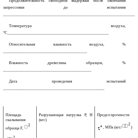
Продолжительность свободной выдержки после окончания
запрессовки до испытания
______________________________________________________________
Температура воздуха,
°С_______________________________________________
Относительная влажность воздуха, %
_______________________________________
Влажность древесины образцов, %
_________________________________________
Дата проведения испытаний
_______________________________________________
Площадь
Разрушающая нагрузка Р, Н
Предел прочности
скалывания
(кгс)
,
МПа (кгс/
)
образца F,