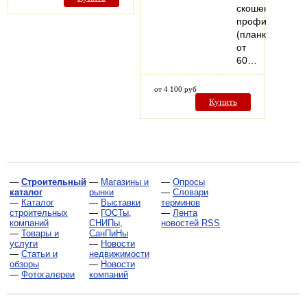
скошенным
профилем
(планкен)
от
60…
от 4 100 руб
Купить
—
Строительный
—
Магазины и
—
Опросы
каталог
рынки
—
Словари
—
Каталог
—
Выставки
терминов
строительных
—
ГОСТы,
—
Лента
компаний
СНИПы,
новостей RSS
—
Товары и
СанПиНы
услуги
—
Новости
—
Статьи и
недвижимости
обзоры
—
Новости
—
Фотогалереи
компаний