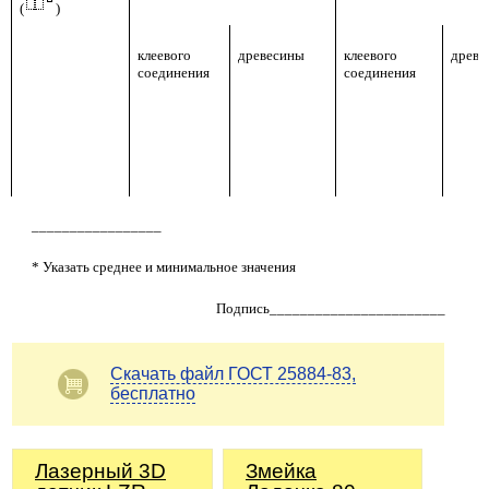
(
)
клеевого
древесины
клеевого
древе
соединения
соединения
_________________
* Указать среднее и минимальное значения
Подпись_______________________
Скачать файл ГОСТ 25884-83,
бесплатно
Лазерный 3D
Змейка