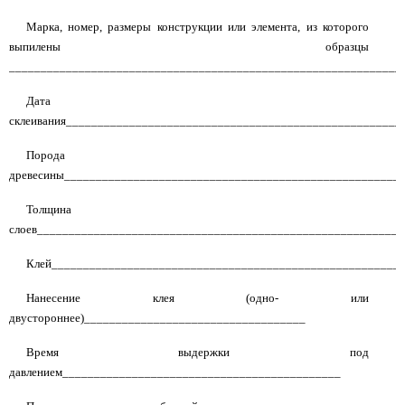
Марка, номер, размеры конструкции или элемента, из которого
выпилены образцы
______________________________________________________________
Дата
склеивания_____________________________________________________
Порода
древесины_____________________________________________________
Толщина
слоев__________________________________________________________
Клей_______________________________________________________
Нанесение клея (одно- или
двустороннее)___________________________________
Время выдержки под
давлением____________________________________________