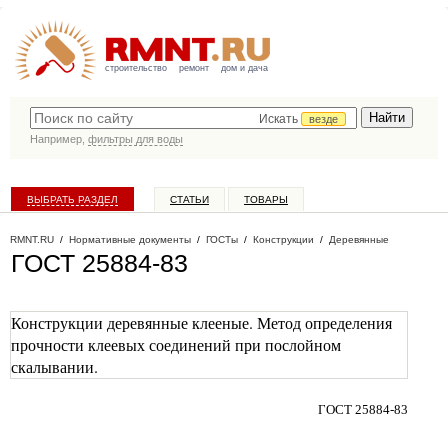
строительство
ремонт
дом и дача
Искать
везде
Например,
фильтры для воды
ВЫБРАТЬ РАЗДЕЛ
СТАТЬИ
ТОВАРЫ
КАТАЛОГ КОМПАНИЙ
RMNT.RU
/
Нормативные документы
/
ГОСТы
/
Конструкции
/
Деревянные
ГОСТ 25884-83
Конструкции деревянные клееные. Метод определения
прочности клеевых соединений при послойном
скалывании.
ГОСТ 25884-83