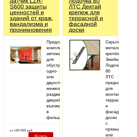
датчик LZR-
Лодочка 80
S600 защиты
ЛТС Дектай
ценностей и
крепеж для
зданий от краж,
террасной и
вандализма и
фасадной
проникновения
доски
Предлагаем
Скрытый
комплекты
металлический
автоматики
крепёж
для
Змейка-
обустройства
Лодочка
одно-
80
или
ЛТС
двухстворчатых
предназначен
межкомнатных
для
раздвижных
монтажа
дверей,
террасной
въезжающих
и
в
фасадной
фальшстену..
доски
с
прямым
от 189 000 руб
или
Купить