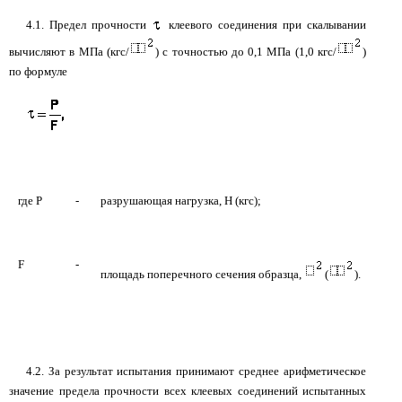
4.1. Предел прочности
клеевого соединения при скалывании
вычисляют в МПа (кгс/
) с точностью до 0,1 МПа (1,0 кгс/
)
по формуле
где Р
-
разрушающая нагрузка, Н (кгс);
F
-
площадь поперечного сечения образца,
(
).
4.2. За результат испытания принимают среднее арифметическое
значение предела прочности всех клеевых соединений испытанных