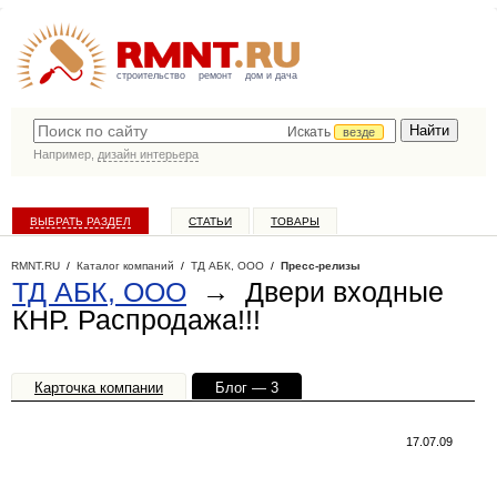
строительство
ремонт
дом и дача
Искать
везде
Например,
дизайн интерьера
ВЫБРАТЬ РАЗДЕЛ
СТАТЬИ
ТОВАРЫ
КАТАЛОГ КОМПАНИЙ
RMNT.RU
/
Каталог компаний
/
ТД АБК, ООО
/
Пресс-релизы
ТД АБК, ООО
→ Двери входные
КНР. Распродажа!!!
Карточка компании
Блог — 3
Офисы, филиалы — 1
17.07.09