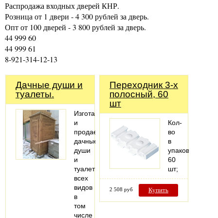
Распродажа входных дверей КНР.
Розница от 1 двери - 4 300 рублей за дверь.
Опт от 100 дверей - 3 800 рублей за дверь.
44 999 60
44 999 61
8-921-314-12-13
Дачные души и
Переходник 3-х
туалеты.
полосный, 60
шт
Изготавливаем
и
Кол-
продаем
во
дачные
в
души
упаковке:
и
60
туалеты
шт;
всех
видов
2 508 руб
Купить
в
том
числе