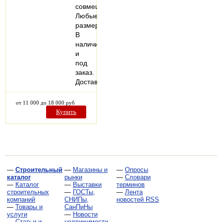
совмещенные.
Любые
размеры.
В
наличии
и
под
заказ.
Доставка.
от 11 000 до 18 000 руб
Купить
—
Строительный
—
Магазины и
—
Опросы
каталог
рынки
—
Словари
—
Каталог
—
Выставки
терминов
строительных
—
ГОСТы,
—
Лента
компаний
СНИПы,
новостей RSS
—
Товары и
СанПиНы
услуги
—
Новости
—
Статьи и
недвижимости