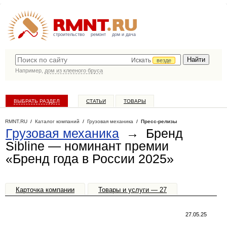
строительство
ремонт
дом и дача
Искать
везде
Например,
дом из клееного бруса
ВЫБРАТЬ РАЗДЕЛ
СТАТЬИ
ТОВАРЫ
КАТАЛОГ КОМПАНИЙ
RMNT.RU
/
Каталог компаний
/
Грузовая механика
/
Пресс-релизы
Грузовая механика
→ Бренд
Sibline — номинант премии
«Бренд года в России 2025»
Карточка компании
Товары и услуги — 27
Блог — 7
Офисы, филиалы — 1
27.05.25