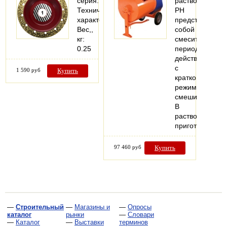
серия.
растворосмеси
Технические
РН
характеристики
представляют
Вес,,
собой
кг:
смесители
0.25
периодическог
действия
с
1 590 руб
Купить
кратковремен
режимом
смешивания.
В
растворосмеси
приготавлива
97 460 руб
Купить
—
Строительный
—
Магазины и
—
Опросы
каталог
рынки
—
Словари
—
Каталог
—
Выставки
терминов