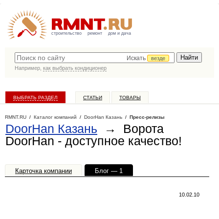
строительство
ремонт
дом и дача
Искать
везде
Например,
как выбрать кондиционер
ВЫБРАТЬ РАЗДЕЛ
СТАТЬИ
ТОВАРЫ
КАТАЛОГ КОМПАНИЙ
RMNT.RU
/
Каталог компаний
/
DoorHan Казань
/
Пресс-релизы
DoorHan Казань
→ Ворота
DoorHan - доступное качество!
Карточка компании
Блог — 1
Офисы, филиалы — 1
10.02.10