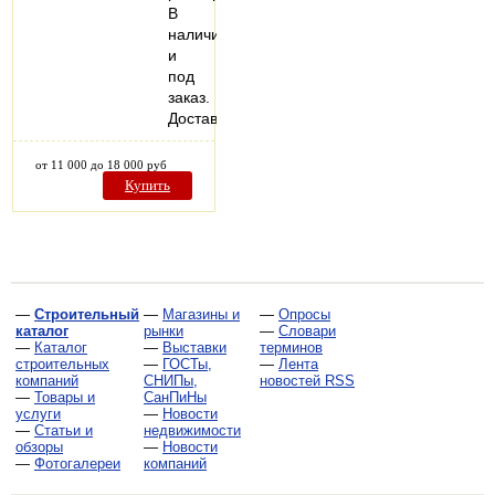
В
наличии
и
под
заказ.
Доставка.
от 11 000 до 18 000 руб
Купить
—
Строительный
—
Магазины и
—
Опросы
каталог
рынки
—
Словари
—
Каталог
—
Выставки
терминов
строительных
—
ГОСТы,
—
Лента
компаний
СНИПы,
новостей RSS
—
Товары и
СанПиНы
услуги
—
Новости
—
Статьи и
недвижимости
обзоры
—
Новости
—
Фотогалереи
компаний