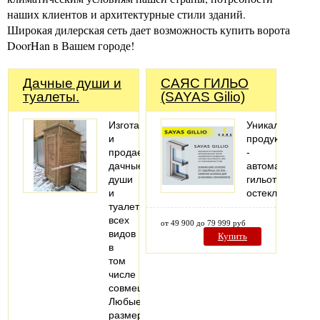
наших клиентов и архитектурные стили зданий.
Широкая дилерская сеть дает возможность купить ворота
DoorHan в Вашем городе!
Дачные души и
САЯС ГИЛЬО
туалеты.
(SAYAS Gilio)
Изготавливаем
Уникальный
и
продукт
продаем
-
дачные
автоматическо
души
гильотинное
и
остекление
туалеты
всех
от 49 900 до 79 999 руб
видов
Купить
в
том
числе
совмещенные.
Любые
размеры.