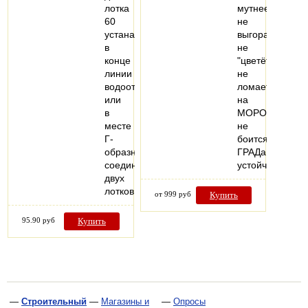
лотка
мутнеет,
60
не
устанавливается
выгорает,
в
не
конце
"цветёт"
линии
не
водоотвода
ломается
или
на
в
МОРОЗе,
месте
не
Г-
боится
образного
ГРАДа!
соединения
устойчив…
двух
лотков.
от 999 руб
Купить
95.90 руб
Купить
—
Строительный
—
Магазины и
—
Опросы