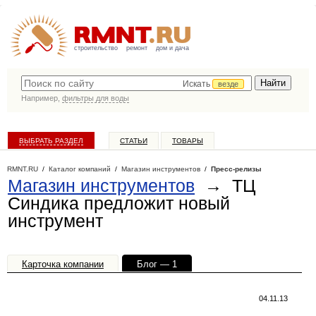
строительство
ремонт
дом и дача
Искать
везде
Например,
фильтры для воды
ВЫБРАТЬ РАЗДЕЛ
СТАТЬИ
ТОВАРЫ
КАТАЛОГ КОМПАНИЙ
RMNT.RU
/
Каталог компаний
/
Магазин инструментов
/
Пресс-релизы
Магазин инструментов
→ ТЦ
Синдика предложит новый
инструмент
Карточка компании
Блог — 1
Офисы, филиалы — 1
04.11.13