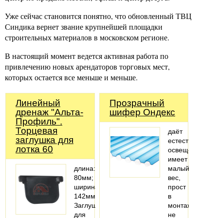
Уже сейчас становится понятно, что обновленный ТВЦ
Синдика вернет звание крупнейшей площадки
строительных материалов в московском регионе.
В настоящий момент ведется активная работа по
привлечению новых арендаторов торговых мест,
которых остается все меньше и меньше.
Линейный
Прозрачный
дренаж "Альта-
шифер Ондекс
Профиль".
Торцевая
даёт
заглушка для
естественное
лотка 60
освещение
имеет
длина:
малый
80мм;
вес,
ширина:
прост
142мм
в
Заглушка
монтаже
для
не