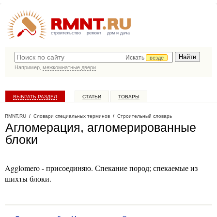
строительство
ремонт
дом и дача
Искать
везде
Например,
межкомнатные двери
ВЫБРАТЬ РАЗДЕЛ
СТАТЬИ
ТОВАРЫ
КАТАЛОГ КОМПАНИЙ
RMNT.RU
/
Словари специальных терминов
/
Строительный словарь
Агломерация, агломерированные
блоки
Agglomero - присоединяю. Спекание пород; спекаемые из
шихты блоки.