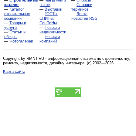
—
Строительный
—
Магазины и
—
Опросы
каталог
рынки
—
Словари
—
Каталог
—
Выставки
терминов
строительных
—
ГОСТы,
—
Лента
компаний
СНИПы,
новостей RSS
—
Товары и
СанПиНы
услуги
—
Новости
—
Статьи и
недвижимости
обзоры
—
Новости
—
Фотогалереи
компаний
Copyright by RMNT.RU - информационная система по
строительству,
ремонту, недвижимости, дизайну интерьера
. (c) 2002—2026
Карта сайта