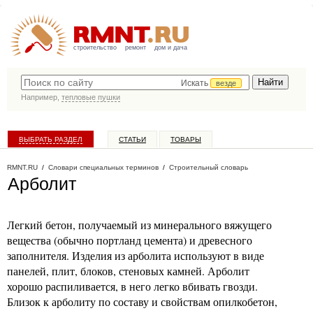
строительство
ремонт
дом и дача
Искать
везде
Например,
тепловые пушки
ВЫБРАТЬ РАЗДЕЛ
СТАТЬИ
ТОВАРЫ
КАТАЛОГ КОМПАНИЙ
RMNT.RU
/
Словари специальных терминов
/
Строительный словарь
Арболит
Легкий бетон, получаемый из минерального вяжущего
вещества (обычно портланд цемента) и древесного
заполнителя. Изделия из арболита используют в виде
панелей, плит, блоков, стеновых камней. Арболит
хорошо распиливается, в него легко вбивать гвозди.
Близок к арболиту по составу и свойствам опилкобетон,