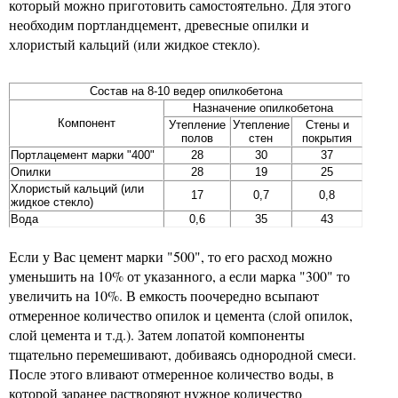
который можно приготовить самостоятельно. Для этого
необходим портландцемент, древесные опилки и
хлористый кальций (или жидкое стекло).
Состав на 8-10 ведер опилкобетона
Назначение опилкобетона
Компонент
Утепление
Утепление
Стены и
полов
стен
покрытия
Портлацемент марки "400"
28
30
37
Опилки
28
19
25
Хлористый кальций (или
17
0,7
0,8
жидкое стекло)
Вода
0,6
35
43
Если у Вас цемент марки "500", то его расход можно
уменьшить на 10% от указанного, а если марка "300" то
увеличить на 10%. В емкость поочередно всыпают
отмеренное количество опилок и цемента (слой опилок,
слой цемента и т.д.). Затем лопатой компоненты
тщательно перемешивают, добиваясь однородной смеси.
После этого вливают отмеренное количество воды, в
которой заранее растворяют нужное количество