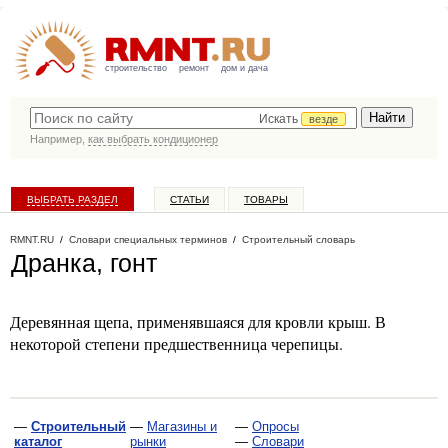
строительство
ремонт
дом и дача
Искать
везде
Например,
как выбрать кондиционер
ВЫБРАТЬ РАЗДЕЛ
СТАТЬИ
ТОВАРЫ
КАТАЛОГ КОМПАНИЙ
RMNT.RU
/
Словари специальных терминов
/
Строительный словарь
Дранка, гонт
Деревянная щепа, применявшаяся для кровли крыш. В
некоторой степени предшественница черепицы.
—
Строительный
—
Магазины и
—
Опросы
каталог
рынки
—
Словари