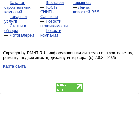
—
Каталог
—
Выставки
терминов
строительных
—
ГОСТы,
—
Лента
компаний
СНИПы,
новостей RSS
—
Товары и
СанПиНы
услуги
—
Новости
—
Статьи и
недвижимости
обзоры
—
Новости
—
Фотогалереи
компаний
Copyright by RMNT.RU - информационная система по
строительству,
ремонту, недвижимости, дизайну интерьера
. (c) 2002—2026
Карта сайта