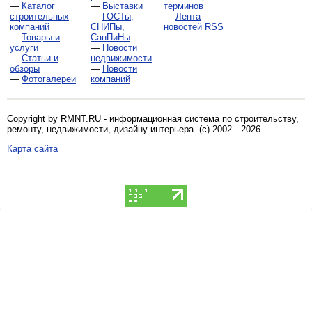
—
Каталог
—
Выставки
терминов
строительных
—
ГОСТы,
—
Лента
компаний
СНИПы,
новостей RSS
—
Товары и
СанПиНы
услуги
—
Новости
—
Статьи и
недвижимости
обзоры
—
Новости
—
Фотогалереи
компаний
Copyright by RMNT.RU - информационная система по
строительству,
ремонту, недвижимости, дизайну интерьера
. (c) 2002—2026
Карта сайта