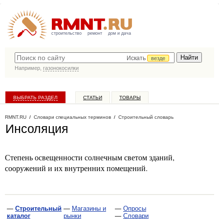
строительство
ремонт
дом и дача
Искать
везде
Например,
газонокосилки
ВЫБРАТЬ РАЗДЕЛ
СТАТЬИ
ТОВАРЫ
КАТАЛОГ КОМПАНИЙ
RMNT.RU
/
Словари специальных терминов
/
Строительный словарь
Инсоляция
Степень освещенности солнечным светом зданий,
сооружений и их внутренних помещений.
—
Строительный
—
Магазины и
—
Опросы
каталог
рынки
—
Словари