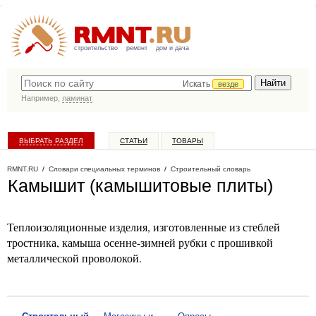
строительство
ремонт
дом и дача
Искать
везде
Например,
ламинат
ВЫБРАТЬ РАЗДЕЛ
СТАТЬИ
ТОВАРЫ
КАТАЛОГ КОМПАНИЙ
RMNT.RU
/
Словари специальных терминов
/
Строительный словарь
Камышит (камышитовые плиты)
Теплоизоляционные изделия, изготовленные из стеблей
тростника, камыша осенне-зимней рубки с прошивкой
металлической проволокой.