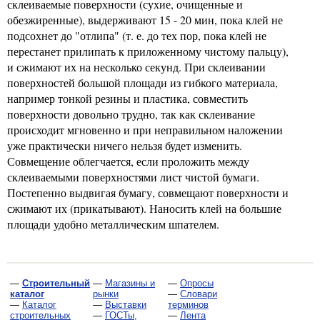
склеиваемые поверхности (сухие, очищенные и
обезжиренные), выдерживают 15 - 20 мин, пока клей не
подсохнет до "отлипа" (т. е. до тех пор, пока клей не
перестанет прилипать к приложенному чистому пальцу),
и сжимают их на несколько секунд. При склеивании
поверхностей большой площади из гибкого материала,
например тонкой резины и пластика, совместить
поверхности довольно трудно, так как склеивание
происходит мгновенно и при неправильном наложении
уже практически ничего нельзя будет изменить.
Совмещение облегчается, если проложить между
склеиваемыми поверхностями лист чистой бумаги.
Постепенно выдвигая бумагу, совмещают поверхности и
сжимают их (прикатывают). Наносить клей на большие
площади удобно металлическим шпателем.
—
Строительный
—
Магазины и
—
Опросы
каталог
рынки
—
Словари
—
Каталог
—
Выставки
терминов
строительных
—
ГОСТы,
—
Лента