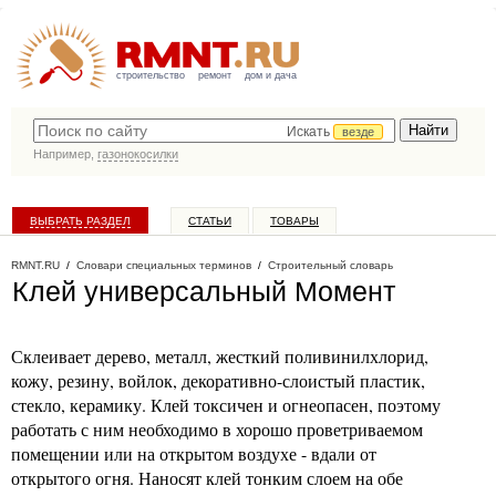
строительство
ремонт
дом и дача
Искать
везде
Например,
газонокосилки
ВЫБРАТЬ РАЗДЕЛ
СТАТЬИ
ТОВАРЫ
КАТАЛОГ КОМПАНИЙ
RMNT.RU
/
Словари специальных терминов
/
Строительный словарь
Клей универсальный Момент
Склеивает дерево, металл, жесткий поливинилхлорид,
кожу, резину, войлок, декоративно-слоистый пластик,
стекло, керамику. Клей токсичен и огнеопасен, поэтому
работать с ним необходимо в хорошо проветриваемом
помещении или на открытом воздухе - вдали от
открытого огня. Наносят клей тонким слоем на обе