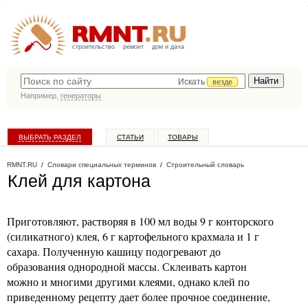
строительство
ремонт
дом и дача
Искать
везде
Например,
генераторы
ВЫБРАТЬ РАЗДЕЛ
СТАТЬИ
ТОВАРЫ
КАТАЛОГ КОМПАНИЙ
RMNT.RU
/
Словари специальных терминов
/
Строительный словарь
Клей для картона
Приготовляют, растворяя в 100 мл воды 9 г конторского
(силикатного) клея, 6 г картофельного крахмала и 1 г
сахара. Полученную кашицу подогревают до
образования однородной массы. Склеивать картон
можно и многими другими клеями, однако клей по
приведенному рецепту дает более прочное соединение,