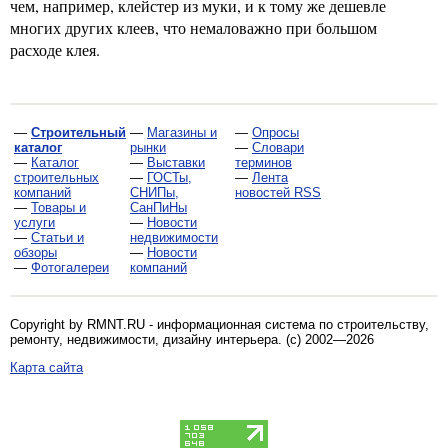
чем, например, клейстер из муки, и к тому же дешевле
многих других клеев, что немаловажно при большом
расходе клея.
—
Строительный
—
Магазины и
—
Опросы
каталог
рынки
—
Словари
—
Каталог
—
Выставки
терминов
строительных
—
ГОСТы,
—
Лента
компаний
СНИПы,
новостей RSS
—
Товары и
СанПиНы
услуги
—
Новости
—
Статьи и
недвижимости
обзоры
—
Новости
—
Фотогалереи
компаний
Copyright by RMNT.RU - информационная система по
строительству,
ремонту, недвижимости, дизайну интерьера
. (c) 2002—2026
Карта сайта