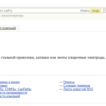
Искать
везде
р,
металлочерепица
ОГ КОМПАНИЙ
 стальной проволоки, катанки или ленты (сварочные электроды, 
азины и рынки
—
Опросы
тавки
—
Словари терминов
Ты, СНИПы, СанПиНы
—
Лента новостей RSS
ости недвижимости
ости компаний