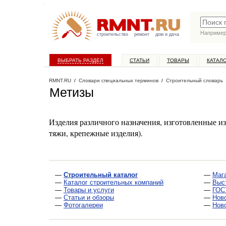
Наприме
строительство
ремонт
дом и дача
ВЫБРАТЬ РАЗДЕЛ
СТАТЬИ
ТОВАРЫ
КАТАЛ
RMNT.RU
/
Словари специальных терминов
/
Строительный словарь
Метизы
Изделия различного назначения, изготовленные из
тяжи, крепежные изделия).
—
Строительный каталог
—
Маг
—
Каталог строительных компаний
—
Выс
—
Товары и услуги
—
ГОС
—
Статьи и обзоры
—
Нов
—
Фотогалереи
—
Нов