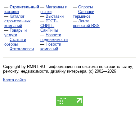
—
Строительный
—
Магазины и
—
Опросы
каталог
рынки
—
Словари
—
Каталог
—
Выставки
терминов
строительных
—
ГОСТы,
—
Лента
компаний
СНИПы,
новостей RSS
—
Товары и
СанПиНы
услуги
—
Новости
—
Статьи и
недвижимости
обзоры
—
Новости
—
Фотогалереи
компаний
Copyright by RMNT.RU - информационная система по
строительству,
ремонту, недвижимости, дизайну интерьера
. (c) 2002—2026
Карта сайта