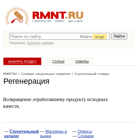
строительство
ремонт
дом и дача
Искать
везде
Например,
бурение скважин
ВЫБРАТЬ РАЗДЕЛ
СТАТЬИ
ТОВАРЫ
КАТАЛОГ КОМПАНИЙ
RMNT.RU
/
Словари специальных терминов
/
Строительный словарь
Регенерация
Возвращение отработавшему продукту исходных
качеств.
—
Строительный
—
Магазины и
—
Опросы
каталог
рынки
—
Словари