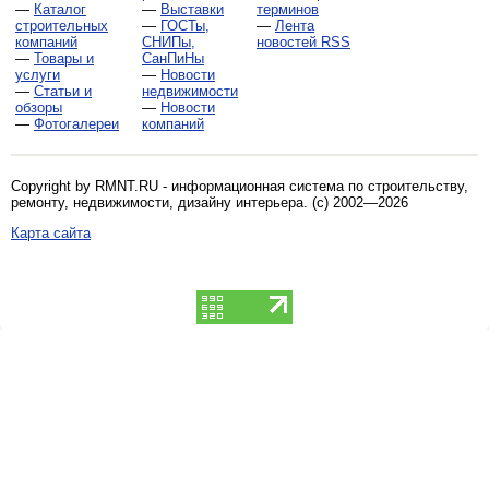
—
Каталог
—
Выставки
терминов
строительных
—
ГОСТы,
—
Лента
компаний
СНИПы,
новостей RSS
—
Товары и
СанПиНы
услуги
—
Новости
—
Статьи и
недвижимости
обзоры
—
Новости
—
Фотогалереи
компаний
Copyright by RMNT.RU - информационная система по
строительству,
ремонту, недвижимости, дизайну интерьера
. (c) 2002—2026
Карта сайта