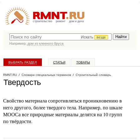
строительство
ремонт
дом и дача
Искать
везде
Например,
дом из клееного бруса
ВЫБРАТЬ РАЗДЕЛ
СТАТЬИ
ТОВАРЫ
КАТАЛОГ КОМПАНИЙ
RMNT.RU
/
Словари специальных терминов
/
Строительный словарь
Твердость
Свойство материала сопротивляться проникновению в
него другого, более твердого тела. Например, по шкале
МООСа все природные материалы делятся на 10 групп
по твёрдости.