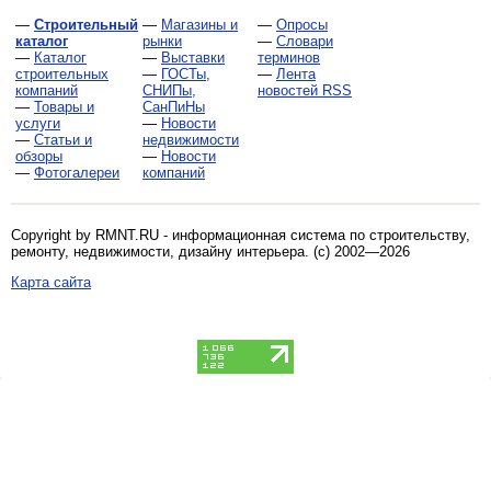
—
Строительный
—
Магазины и
—
Опросы
каталог
рынки
—
Словари
—
Каталог
—
Выставки
терминов
строительных
—
ГОСТы,
—
Лента
компаний
СНИПы,
новостей RSS
—
Товары и
СанПиНы
услуги
—
Новости
—
Статьи и
недвижимости
обзоры
—
Новости
—
Фотогалереи
компаний
Copyright by RMNT.RU - информационная система по
строительству,
ремонту, недвижимости, дизайну интерьера
. (c) 2002—2026
Карта сайта