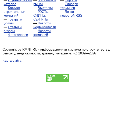
—
Строительный
—
Магазины и
—
Опросы
каталог
рынки
—
Словари
—
Каталог
—
Выставки
терминов
строительных
—
ГОСТы,
—
Лента
компаний
СНИПы,
новостей RSS
—
Товары и
СанПиНы
услуги
—
Новости
—
Статьи и
недвижимости
обзоры
—
Новости
—
Фотогалереи
компаний
Copyright by RMNT.RU - информационная система по
строительству,
ремонту, недвижимости, дизайну интерьера
. (c) 2002—2026
Карта сайта