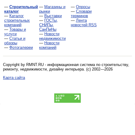
—
Строительный
—
Магазины и
—
Опросы
каталог
рынки
—
Словари
—
Каталог
—
Выставки
терминов
строительных
—
ГОСТы,
—
Лента
компаний
СНИПы,
новостей RSS
—
Товары и
СанПиНы
услуги
—
Новости
—
Статьи и
недвижимости
обзоры
—
Новости
—
Фотогалереи
компаний
Copyright by RMNT.RU - информационная система по
строительству,
ремонту, недвижимости, дизайну интерьера
. (c) 2002—2026
Карта сайта