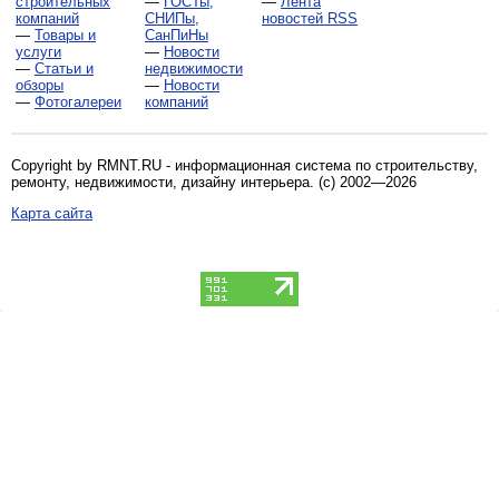
строительных
—
ГОСТы,
—
Лента
компаний
СНИПы,
новостей RSS
—
Товары и
СанПиНы
услуги
—
Новости
—
Статьи и
недвижимости
обзоры
—
Новости
—
Фотогалереи
компаний
Copyright by RMNT.RU - информационная система по
строительству,
ремонту, недвижимости, дизайну интерьера
. (c) 2002—2026
Карта сайта