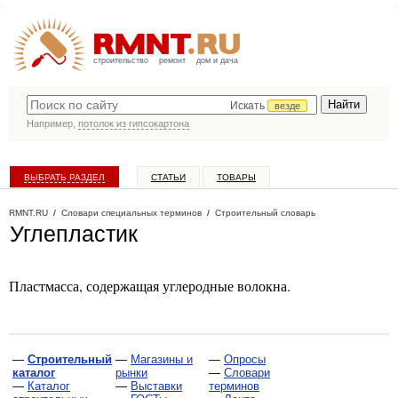
строительство
ремонт
дом и дача
Искать
везде
Например,
потолок из гипсокартона
ВЫБРАТЬ РАЗДЕЛ
СТАТЬИ
ТОВАРЫ
КАТАЛОГ КОМПАНИЙ
RMNT.RU
/
Словари специальных терминов
/
Строительный словарь
Углепластик
Пластмасса, содержащая углеродные волокна.
—
Строительный
—
Магазины и
—
Опросы
каталог
рынки
—
Словари
—
Каталог
—
Выставки
терминов