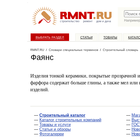
Наприме
строительство
ремонт
дом и дача
ВЫБРАТЬ РАЗДЕЛ
СТАТЬИ
ТОВАРЫ
КАТАЛ
RMNT.RU
/
Словари специальных терминов
/
Строительный словарь
Фаянс
Изделия тонкой керамики, покрытые прозрачной и
фарфора содержат больше глины, а также мел или 
изделий.
—
Строительный каталог
—
Маг
—
Каталог строительных компаний
—
Выс
—
Товары и услуги
—
ГОС
—
Статьи и обзоры
—
Нов
—
Фотогалереи
—
Нов