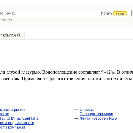
Искать
везде
р,
паркет
ОГ КОМПАНИЙ
ли глухой глазурью. Водопоглощение составляет 9–12%. В отлич
известняк. Применяется для изготовления плитки, сантехническ
азины и рынки
—
Опросы
тавки
—
Словари терминов
Ты, СНИПы, СанПиНы
—
Лента новостей RSS
ости недвижимости
ости компаний