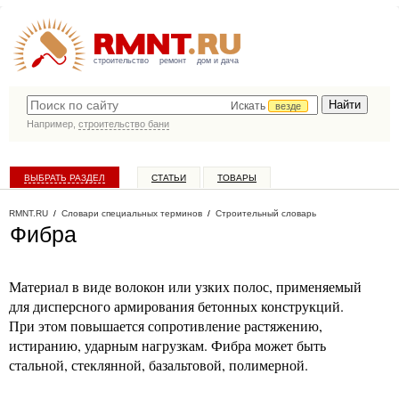
строительство
ремонт
дом и дача
Искать
везде
Например,
строительство бани
ВЫБРАТЬ РАЗДЕЛ
СТАТЬИ
ТОВАРЫ
КАТАЛОГ КОМПАНИЙ
RMNT.RU
/
Словари специальных терминов
/
Строительный словарь
Фибра
Материал в виде волокон или узких полос, применяемый
для дисперсного армирования бетонных конструкций.
При этом повышается сопротивление растяжению,
истиранию, ударным нагрузкам. Фибра может быть
стальной, стеклянной, базальтовой, полимерной.