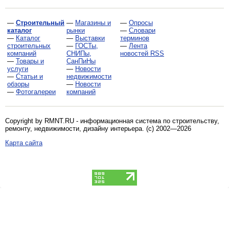
—
Строительный
—
Магазины и
—
Опросы
каталог
рынки
—
Словари
—
Каталог
—
Выставки
терминов
строительных
—
ГОСТы,
—
Лента
компаний
СНИПы,
новостей RSS
—
Товары и
СанПиНы
услуги
—
Новости
—
Статьи и
недвижимости
обзоры
—
Новости
—
Фотогалереи
компаний
Copyright by RMNT.RU - информационная система по
строительству,
ремонту, недвижимости, дизайну интерьера
. (c) 2002—2026
Карта сайта