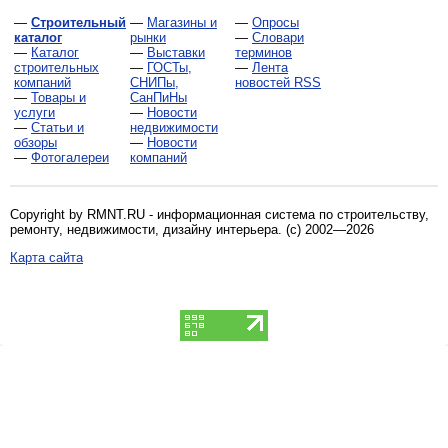
—
Строительный
—
Магазины и
—
Опросы
каталог
рынки
—
Словари
—
Каталог
—
Выставки
терминов
строительных
—
ГОСТы,
—
Лента
компаний
СНИПы,
новостей RSS
—
Товары и
СанПиНы
услуги
—
Новости
—
Статьи и
недвижимости
обзоры
—
Новости
—
Фотогалереи
компаний
Copyright by RMNT.RU - информационная система по
строительству,
ремонту, недвижимости, дизайну интерьера
. (c) 2002—2026
Карта сайта