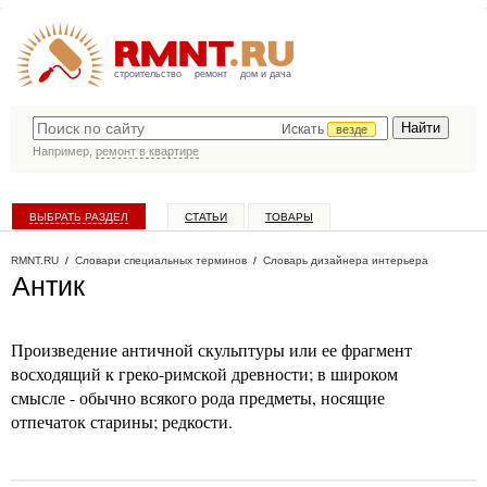
строительство
ремонт
дом и дача
Искать
везде
Например,
ремонт в квартире
ВЫБРАТЬ РАЗДЕЛ
СТАТЬИ
ТОВАРЫ
КАТАЛОГ КОМПАНИЙ
RMNT.RU
/
Словари специальных терминов
/
Словарь дизайнера интерьера
Антик
Произведение античной скульптуры или ее фрагмент
восходящий к греко-римской древности; в широком
смысле - обычно всякого рода предметы, носящие
отпечаток старины; редкости.