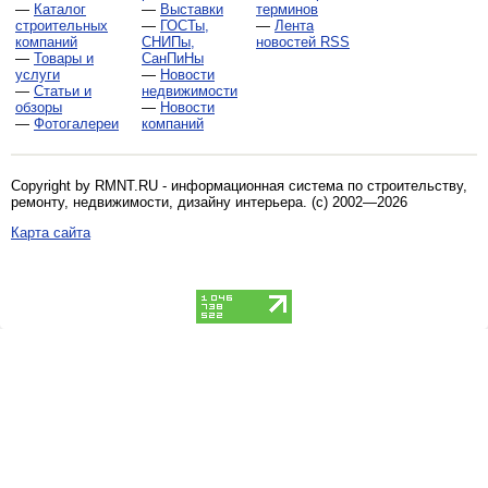
—
Каталог
—
Выставки
терминов
строительных
—
ГОСТы,
—
Лента
компаний
СНИПы,
новостей RSS
—
Товары и
СанПиНы
услуги
—
Новости
—
Статьи и
недвижимости
обзоры
—
Новости
—
Фотогалереи
компаний
Copyright by RMNT.RU - информационная система по
строительству,
ремонту, недвижимости, дизайну интерьера
. (c) 2002—2026
Карта сайта