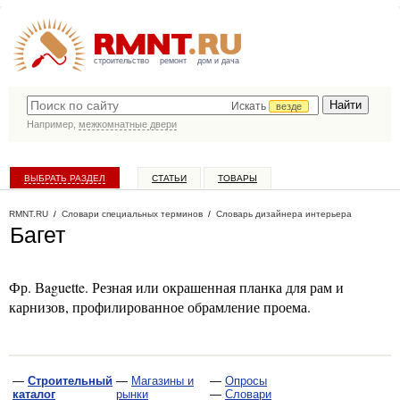
строительство
ремонт
дом и дача
Искать
везде
Например,
межкомнатные двери
ВЫБРАТЬ РАЗДЕЛ
СТАТЬИ
ТОВАРЫ
КАТАЛОГ КОМПАНИЙ
RMNT.RU
/
Словари специальных терминов
/
Словарь дизайнера интерьера
Багет
Фр. Вaguette. Резная или окрашенная планка для рам и
карнизов, профилированное обрамление проема.
—
Строительный
—
Магазины и
—
Опросы
каталог
рынки
—
Словари