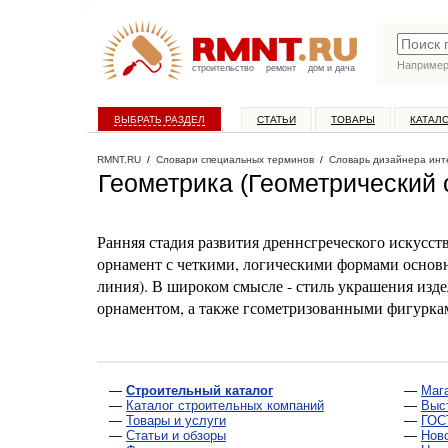
Наприме
строительство
ремонт
дом и дача
ВЫБРАТЬ РАЗДЕЛ
СТАТЬИ
ТОВАРЫ
КАТАЛ
RMNT.RU
/
Словари специальных терминов
/
Словарь дизайнера инт
Геометрика (Геометрический 
Ранняя стадия развития дреннсгреческого искусства
орнамент с четкими, логическими формами основны
линия). В широком смысле - стиль украшения изде
орнаментом, а также гсометризованными фигурка
—
Строительный каталог
—
Маг
—
Каталог строительных компаний
—
Выс
—
Товары и услуги
—
ГОС
—
Статьи и обзоры
—
Нов