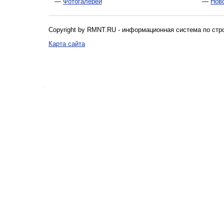
—
Фотогалереи
—
Нов
Copyright by RMNT.RU - информационная система по
стр
Карта сайта