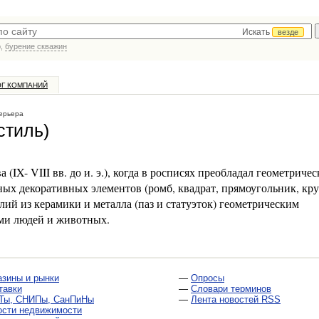
Искать
везде
р,
бурение скважин
ОГ КОМПАНИЙ
ерьера
стиль)
 (IX- VIII вв. до и. э.), когда в росписях преобладал геометриче
х декоративных элементов (ромб, квадрат, прямоугольник, крут
лий из керамики и металла (паз и статуэток) геометрическим
ми людей и животных.
азины и рынки
—
Опросы
тавки
—
Словари терминов
Ты, СНИПы, СанПиНы
—
Лента новостей RSS
ости недвижимости