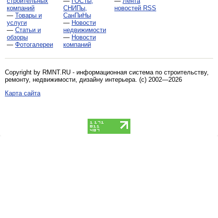
строительных
—
ГОСТы,
—
Лента
компаний
СНИПы,
новостей RSS
—
Товары и
СанПиНы
услуги
—
Новости
—
Статьи и
недвижимости
обзоры
—
Новости
—
Фотогалереи
компаний
Copyright by RMNT.RU - информационная система по
строительству,
ремонту, недвижимости, дизайну интерьера
. (c) 2002—2026
Карта сайта