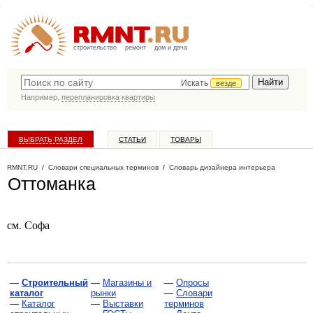
строительство
ремонт
дом и дача
Искать
везде
Например,
перепланировка квартиры
ВЫБРАТЬ РАЗДЕЛ
СТАТЬИ
ТОВАРЫ
КАТАЛОГ КОМПАНИЙ
RMNT.RU
/
Словари специальных терминов
/
Словарь дизайнера интерьера
Оттоманка
см. Софа
—
Строительный
—
Магазины и
—
Опросы
каталог
рынки
—
Словари
—
Каталог
—
Выставки
терминов