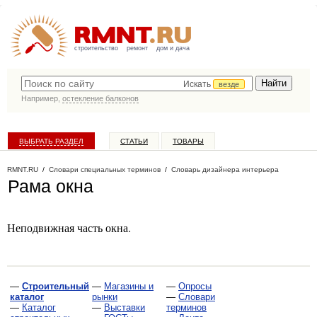
строительство
ремонт
дом и дача
Искать
везде
Например,
остекление балконов
ВЫБРАТЬ РАЗДЕЛ
СТАТЬИ
ТОВАРЫ
КАТАЛОГ КОМПАНИЙ
RMNT.RU
/
Словари специальных терминов
/
Словарь дизайнера интерьера
Рама окна
Неподвижная часть окна.
—
Строительный
—
Магазины и
—
Опросы
каталог
рынки
—
Словари
—
Каталог
—
Выставки
терминов