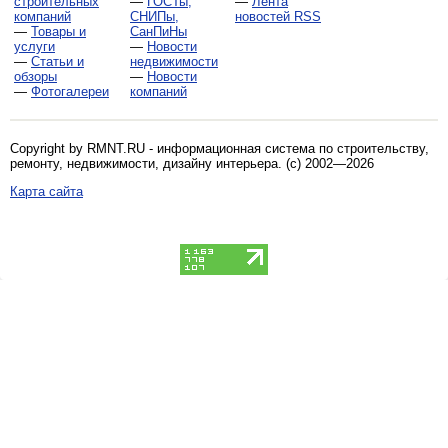
строительных
—
ГОСТы,
—
Лента
компаний
СНИПы,
новостей RSS
—
Товары и
СанПиНы
услуги
—
Новости
—
Статьи и
недвижимости
обзоры
—
Новости
—
Фотогалереи
компаний
Copyright by RMNT.RU - информационная система по
строительству,
ремонту, недвижимости, дизайну интерьера
. (c) 2002—2026
Карта сайта