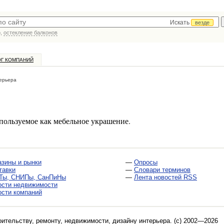
Искать
везде
р,
остекление балконов
ОГ КОМПАНИЙ
ерьера
пользуемое как мебельное украшение.
азины и рынки
—
Опросы
тавки
—
Словари терминов
Ты, СНИПы, СанПиНы
—
Лента новостей RSS
ости недвижимости
ости компаний
оительству, ремонту, недвижимости, дизайну интерьера
. (c) 2002—2026