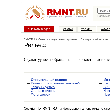
Наприме
строительство
ремонт
дом и дача
ВЫБРАТЬ РАЗДЕЛ
СТАТЬИ
ТОВАРЫ
КАТАЛ
RMNT.RU
/
Словари специальных терминов
/
Словарь дизайнера инт
Рельеф
Скульптурное изображение на плоскости, часто ис
—
Строительный каталог
—
Маг
—
Каталог строительных компаний
—
Выс
—
Товары и услуги
—
ГОС
—
Статьи и обзоры
—
Нов
—
Фотогалереи
—
Нов
Copyright by RMNT.RU - информационная система по
стр