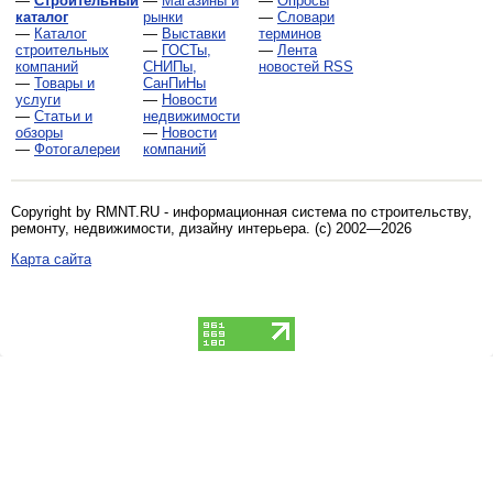
—
Строительный
—
Магазины и
—
Опросы
каталог
рынки
—
Словари
—
Каталог
—
Выставки
терминов
строительных
—
ГОСТы,
—
Лента
компаний
СНИПы,
новостей RSS
—
Товары и
СанПиНы
услуги
—
Новости
—
Статьи и
недвижимости
обзоры
—
Новости
—
Фотогалереи
компаний
Copyright by RMNT.RU - информационная система по
строительству,
ремонту, недвижимости, дизайну интерьера
. (c) 2002—2026
Карта сайта