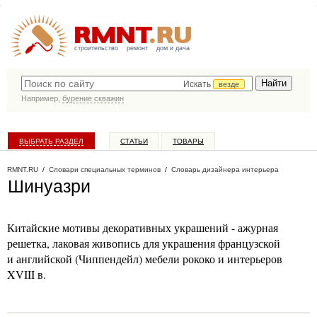
строительство
ремонт
дом и дача
Искать
везде
Например,
бурение скважин
ВЫБРАТЬ РАЗДЕЛ
СТАТЬИ
ТОВАРЫ
КАТАЛОГ КОМПАНИЙ
RMNT.RU
/
Словари специальных терминов
/
Словарь дизайнера интерьера
Шинуазри
Китайские мотивы декоративных украшений - ажурная
решетка, лаковая живопись для украшения французской
и английской (Чиппендейл) мебели рококо и интерьеров
XVIII в.