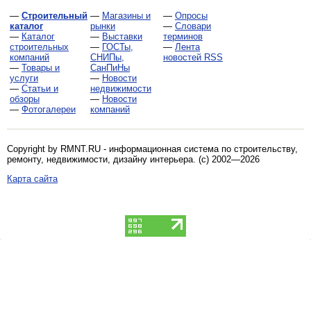
—
Строительный
—
Магазины и
—
Опросы
каталог
рынки
—
Словари
—
Каталог
—
Выставки
терминов
строительных
—
ГОСТы,
—
Лента
компаний
СНИПы,
новостей RSS
—
Товары и
СанПиНы
услуги
—
Новости
—
Статьи и
недвижимости
обзоры
—
Новости
—
Фотогалереи
компаний
Copyright by RMNT.RU - информационная система по
строительству,
ремонту, недвижимости, дизайну интерьера
. (c) 2002—2026
Карта сайта