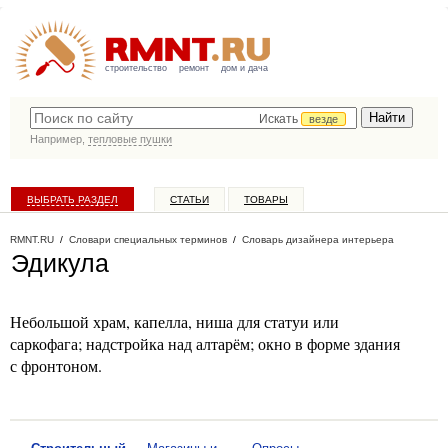
строительство
ремонт
дом и дача
Искать
везде
Например,
тепловые пушки
ВЫБРАТЬ РАЗДЕЛ
СТАТЬИ
ТОВАРЫ
КАТАЛОГ КОМПАНИЙ
RMNT.RU
/
Словари специальных терминов
/
Словарь дизайнера интерьера
Эдикула
Небольшой храм, капелла, ниша для статуи или
саркофага; надстройка над алтарём; окно в форме здания
с фронтоном.