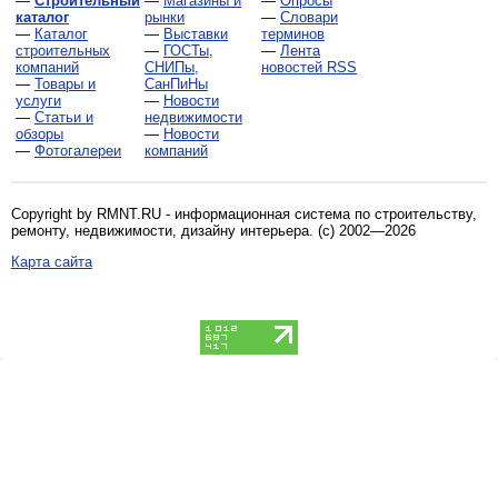
—
Строительный
—
Магазины и
—
Опросы
каталог
рынки
—
Словари
—
Каталог
—
Выставки
терминов
строительных
—
ГОСТы,
—
Лента
компаний
СНИПы,
новостей RSS
—
Товары и
СанПиНы
услуги
—
Новости
—
Статьи и
недвижимости
обзоры
—
Новости
—
Фотогалереи
компаний
Copyright by RMNT.RU - информационная система по
строительству,
ремонту, недвижимости, дизайну интерьера
. (c) 2002—2026
Карта сайта