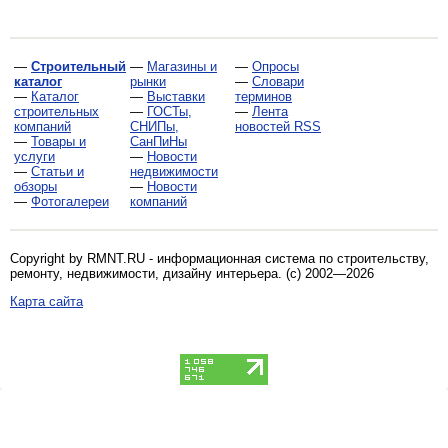
—
Строительный
—
Магазины и
—
Опросы
каталог
рынки
—
Словари
—
Каталог
—
Выставки
терминов
строительных
—
ГОСТы,
—
Лента
компаний
СНИПы,
новостей RSS
—
Товары и
СанПиНы
услуги
—
Новости
—
Статьи и
недвижимости
обзоры
—
Новости
—
Фотогалереи
компаний
Copyright by RMNT.RU - информационная система по
строительству,
ремонту, недвижимости, дизайну интерьера
. (c) 2002—2026
Карта сайта