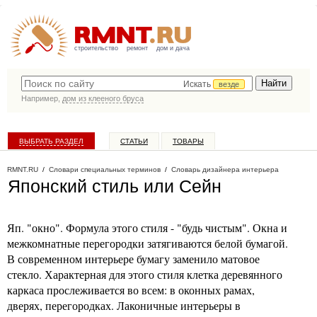
строительство
ремонт
дом и дача
Искать
везде
Например,
дом из клееного бруса
ВЫБРАТЬ РАЗДЕЛ
СТАТЬИ
ТОВАРЫ
КАТАЛОГ КОМПАНИЙ
RMNT.RU
/
Словари специальных терминов
/
Словарь дизайнера интерьера
Японский стиль или Сейн
Яп. "окно". Формула этого стиля - "будь чистым". Окна и
межкомнатные перегородки затягиваются белой бумагой.
В современном интерьере бумагу заменило матовое
стекло. Характерная для этого стиля клетка деревянного
каркаса прослеживается во всем: в оконных рамах,
дверях, перегородках. Лаконичные интерьеры в