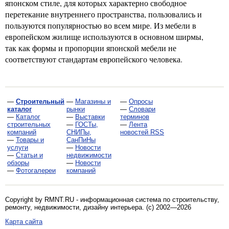
японском стиле, для которых характерно свободное
перетекание внутреннего пространства, пользовались и
пользуются популярностью во всем мире. Из мебели в
европейском жилище используются в основном ширмы,
так как формы и пропорции японской мебели не
соответствуют стандартам европейского человека.
—
Строительный
—
Магазины и
—
Опросы
каталог
рынки
—
Словари
—
Каталог
—
Выставки
терминов
строительных
—
ГОСТы,
—
Лента
компаний
СНИПы,
новостей RSS
—
Товары и
СанПиНы
услуги
—
Новости
—
Статьи и
недвижимости
обзоры
—
Новости
—
Фотогалереи
компаний
Copyright by RMNT.RU - информационная система по
строительству,
ремонту, недвижимости, дизайну интерьера
. (c) 2002—2026
Карта сайта