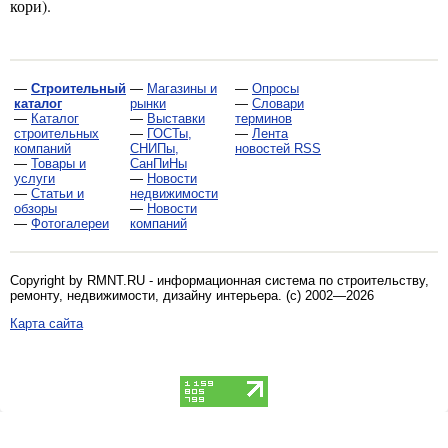
кори).
—
Строительный
—
Магазины и
—
Опросы
каталог
рынки
—
Словари
—
Каталог
—
Выставки
терминов
строительных
—
ГОСТы,
—
Лента
компаний
СНИПы,
новостей RSS
—
Товары и
СанПиНы
услуги
—
Новости
—
Статьи и
недвижимости
обзоры
—
Новости
—
Фотогалереи
компаний
Copyright by RMNT.RU - информационная система по
строительству,
ремонту, недвижимости, дизайну интерьера
. (c) 2002—2026
Карта сайта