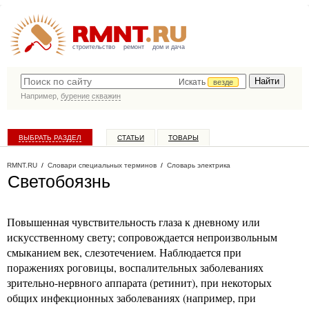
строительство
ремонт
дом и дача
Искать
везде
Например,
бурение скважин
ВЫБРАТЬ РАЗДЕЛ
СТАТЬИ
ТОВАРЫ
КАТАЛОГ КОМПАНИЙ
RMNT.RU
/
Словари специальных терминов
/
Словарь электрика
Светобоязнь
Повышенная чувствительность глаза к дневному или
искусственному свету; сопровождается непроизвольным
смыканием век, слезотечением. Наблюдается при
поражениях роговицы, воспалительных заболеваниях
зрительно-нервного аппарата (ретинит), при некоторых
общих инфекционных заболеваниях (например, при