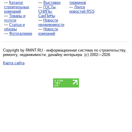
—
Каталог
—
Выставки
терминов
строительных
—
ГОСТы,
—
Лента
компаний
СНИПы,
новостей RSS
—
Товары и
СанПиНы
услуги
—
Новости
—
Статьи и
недвижимости
обзоры
—
Новости
—
Фотогалереи
компаний
Copyright by RMNT.RU - информационная система по
строительству,
ремонту, недвижимости, дизайну интерьера
. (c) 2002—2026
Карта сайта