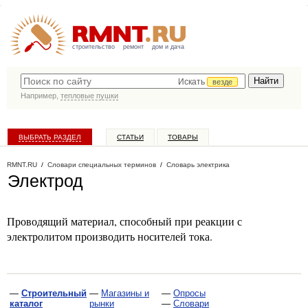
строительство
ремонт
дом и дача
Искать
везде
Например,
тепловые пушки
ВЫБРАТЬ РАЗДЕЛ
СТАТЬИ
ТОВАРЫ
КАТАЛОГ КОМПАНИЙ
RMNT.RU
/
Словари специальных терминов
/
Словарь электрика
Электрод
Проводящий материал, способный при реакции с
электролитом производить носителей тока.
—
Строительный
—
Магазины и
—
Опросы
каталог
рынки
—
Словари