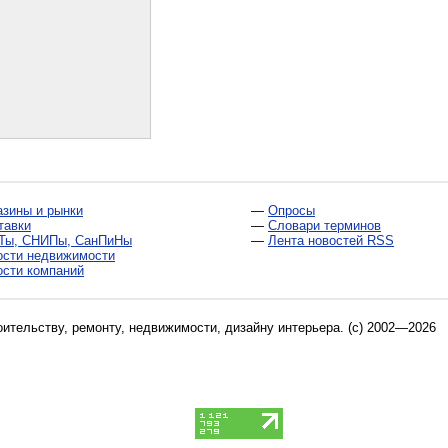
азины и рынки
—
Опросы
тавки
—
Словари терминов
Ты, СНИПы, СанПиНы
—
Лента новостей RSS
ости недвижимости
ости компаний
оительству, ремонту, недвижимости, дизайну интерьера
. (c) 2002—2026