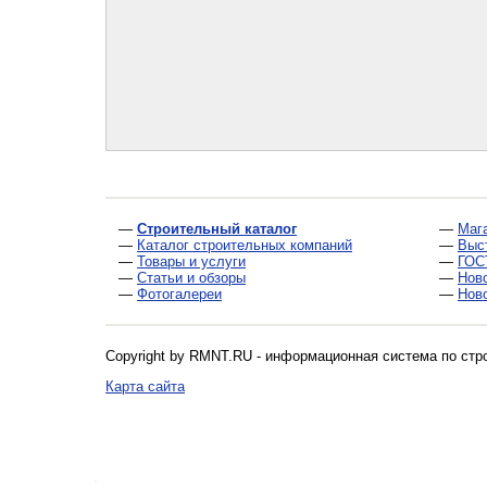
—
Строительный каталог
—
Маг
—
Каталог строительных компаний
—
Выс
—
Товары и услуги
—
ГОС
—
Статьи и обзоры
—
Нов
—
Фотогалереи
—
Нов
Copyright by RMNT.RU - информационная система по
стр
Карта сайта