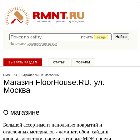
строительство
ремонт
дом и дача
Искать
везде
Например,
деревянные двери
ВЫБРАТЬ РАЗДЕЛ
СТАТЬИ
ТОВАРЫ
КАТАЛОГ КОМПАНИЙ
RMNT.RU
/
Строительные магазины
Магазин FloorHouse.RU, ул.
Москва
О магазине
Большой ассортимент напольных покрытий и
отделочных метериалов - ламинат, обои, сайдинг,
кровля, водостоки, панели стеновые MDF, панели