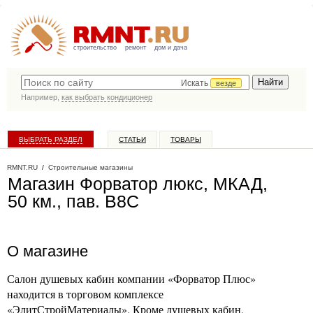
строительство
ремонт
дом и дача
Искать
везде
Например,
как выбрать кондиционер
ВЫБРАТЬ РАЗДЕЛ
СТАТЬИ
ТОВАРЫ
КАТАЛОГ КОМПАНИЙ
RMNT.RU
/
Строительные магазины
Магазин Форватор люкс, МКАД,
50 км., пав. B8C
О магазине
Салон душевых кабин компании «Форватор Плюс»
находится в торговом комплексе
«ЭлитСтройМатериалы». Кроме душевых кабин,